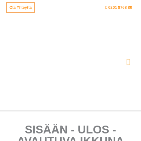
Siirry
Ota Yhteyttä
0201 8768 80
sisältöön
Pää
SISÄÄN - ULOS -
AVAUTUVA IKKUNA