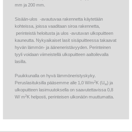
mm ja 200 mm.
Sisään-ulos -avautuvaa rakennetta käytetään
kohteissa, joissa vaaditaan siroa rakennetta,
perinteistä heloitusta ja ulos -avutuvan ulkopuitteen
kauneutta. Nykyaikaiset lasit sisäpuitteessa takaavat
hyvän lämmön- ja ääneneristävyyden. Perinteinen
tyyli voidaan viimeistellä ulkopuitteen aaltoilevalla
lasilla.
Puuikkunalla on hyvä lämmöneristyskyky.
2
Peruslasituksilla pääsemme alle 1,0 W/m
K (U
) ja
w
ulkopuitteen lasimuutoksella on saavutettavissa 0,8
2
W/ m
K helposti, perinteisen ulkonäön muuttumatta.