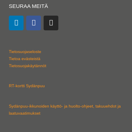
SEURAA MEITÄ
L
F
I
i
a
n
n
c
s
k
e
t
e
b
a
Tietosuojaseloste
d
o
g
Tietoa evästeistä
i
o
r
Tietosuojakäytännöt
n
k
a
m
RT-kortti Sydänpuu
Sydänpuu-ikkunoiden käyttö- ja huolto-ohjeet, takuuehdot ja
laatuvaatimukset