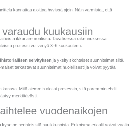
telu kannattaa aloittaa hyvissä ajoin. Näin varmistat, että
– varaudu kuukausiin
vaiheista ikkunaremontissa. Tavallisessa rakennuksessa
ohteissa prosessi voi venyä 3–6 kuukauteen.
ihistoriallisen selvityksen
ja yksityiskohtaiset suunnitelmat siitä,
omaiset tarkastavat suunnitelmat huolellisesti ja voivat pyytää
n kanssa. Mitä aiemmin aloitat prosessin, sitä paremmin ehdit
västyy merkittävästi.
vaihtelee vuodenaikojen
n kyse on perinteisistä puuikkunoista. Erikoismateriaalit voivat vaatia