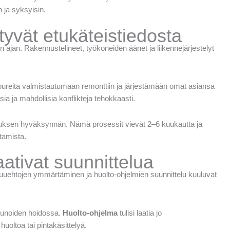
n ja syksyisin.
tyvät etukäteistiedosta
 ajan. Rakennustelineet, työkoneiden äänet ja liikennejärjestelyt
pureita valmistautumaan remonttiin ja järjestämään omat asiansa
a ja mahdollisia konflikteja tehokkaasti.
okouksen hyväksynnän. Nämä prosessit vievät 2–6 kuukautta ja
ttamista.
aativat suunnittelua
kuuehtojen ymmärtäminen ja huolto-ohjelmien suunnittelu kuuluvat
kkunoiden hoidossa.
Huolto-ohjelma
tulisi laatia jo
huoltoa tai pintakäsittelyä.