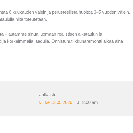
taa 6 kuukauden välein ja perusteellista huoltoa 3–5 vuoden välein.
aululla niitä toteutetaan.
sa
– autamme sinua luomaan realistisen aikataulun ja
ti ja korkeimmalla laadulla. Onnistunut ikkunaremontti alkaa aina
Julkaistu:
ke 13.05.2026
8:00 am