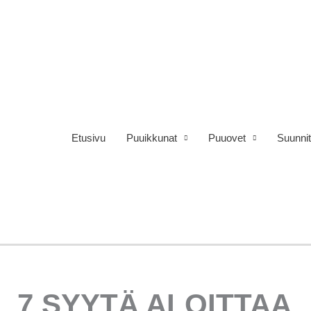
Etusivu
Puuikkunat
Puuovet
Suunnit
7 SYYTÄ ALOITTAA