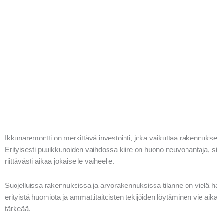
Ikkunaremontti on merkittävä investointi, joka vaikuttaa rakennuks
Erityisesti puuikkunoiden vaihdossa kiire on huono neuvonantaja, sill
riittävästi aikaa jokaiselle vaiheelle.
Suojelluissa rakennuksissa ja arvorakennuksissa tilanne on vielä h
erityistä huomiota ja ammattitaitoisten tekijöiden löytäminen vie aik
tärkeää.