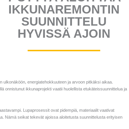
IKKUNA­REMONTIN
SUUNNITTELU
HYVISSÄ AJOIN
en ulkonäköön, energiatehokkuuteen ja arvoon pitkäksi aikaa.
ä onnistunut ikkunaprojekti vaatii huolellista etukäteissuunnittelua ja
aastavampi. Lupaprosessit ovat pidempiä, materiaalit vaativat
aa. Nämä seikat tekevät ajoissa aloitetusta suunnittelusta erityisen