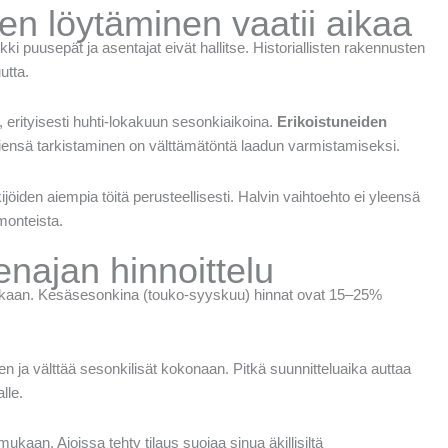
den löytäminen vaatii aikaa
ki puusepät ja asentajat eivät hallitse. Historiallisten rakennusten
utta.
 erityisesti huhti-lokakuun sesonkiaikoina.
Erikoistuneiden
siensä tarkistaminen on välttämätöntä laadun varmistamiseksi.
kijöiden aiempia töitä perusteellisesti. Halvin vaihtoehto ei yleensä
monteista.
enajan hinnoittelu
mukaan. Kesäsesonkina (touko-syyskuu) hinnat ovat 15–25%
n ja välttää sesonkilisät kokonaan. Pitkä suunnitteluaika auttaa
lle.
kaan. Ajoissa tehty tilaus suojaa sinua äkillisiltä