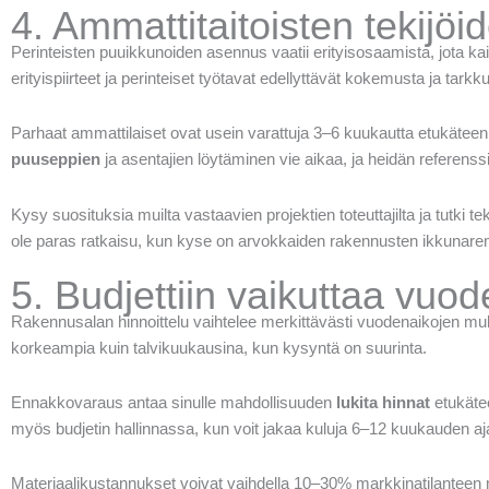
4. Ammattitaitoisten tekijöi
Perinteisten puuikkunoiden asennus vaatii erityisosaamista, jota kaik
erityispiirteet ja perinteiset työtavat edellyttävät kokemusta ja tarkku
Parhaat ammattilaiset ovat usein varattuja 3–6 kuukautta etukäteen,
puuseppien
ja asentajien löytäminen vie aikaa, ja heidän referens
Kysy suosituksia muilta vastaavien projektien toteuttajilta ja tutki te
ole paras ratkaisu, kun kyse on arvokkaiden rakennusten ikkunare
5. Budjettiin vaikuttaa vuod
Rakennusalan hinnoittelu vaihtelee merkittävästi vuodenaikojen 
korkeampia kuin talvikuukausina, kun kysyntä on suurinta.
Ennakkovaraus antaa sinulle mahdollisuuden
lukita hinnat
etukätee
myös budjetin hallinnassa, kun voit jakaa kuluja 6–12 kuukauden aja
Materiaalikustannukset voivat vaihdella 10–30% markkinatilanteen mu