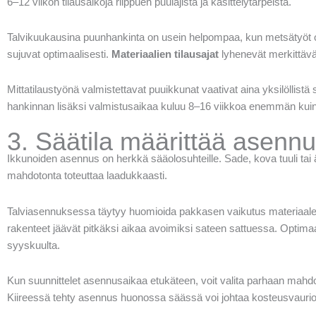
6–12 viikon tilausaikoja riippuen puulajista ja käsittelytarpeista.
Talvikuukausina puunhankinta on usein helpompaa, kun metsätyöt ov
sujuvat optimaalisesti.
Materiaalien tilausajat
lyhenevät merkittäväs
Mittatilaustyönä valmistettavat puuikkunat vaativat aina yksilöllistä 
hankinnan lisäksi valmistusaikaa kuluu 8–16 viikkoa enemmän kuin 
3. Säätila määrittää asenn
Ikkunoiden asennus on herkkä sääolosuhteille. Sade, kova tuuli tai
mahdotonta toteuttaa laadukkaasti.
Talviasennuksessa täytyy huomioida pakkasen vaikutus materiaaleihi
rakenteet jäävät pitkäksi aikaa avoimiksi sateen sattuessa. Optimaa
syyskuulta.
Kun suunnittelet asennusaikaa etukäteen, voit valita parhaan mahdo
Kiireessä tehty asennus huonossa säässä voi johtaa kosteusvaurioihi