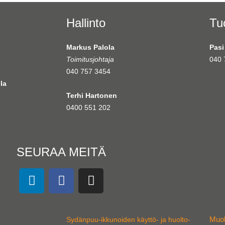
Hallinto
Tu
Markus Palola
Pasi
Toimitusjohtaja
040 
040 757 3454
la
Terhi Hartonen
0400 551 202
SEURAA MEITÄ
L
F
I
i
a
n
n
c
s
k
e
t
Muok
Sydänpuu-ikkunoiden käyttö- ja huolto-
e
b
a