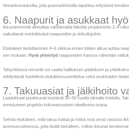
hinnankorotuksilta, joita puumarkkinoilla tapahtuu erityisesti keväisi
6. Naapurit ja asukkaat hyö
Ikkunaremontti aiheuttaa väistämättä häiriötä ympäristöön 2–4 viikon
vaikuttavat merkittävästi naapureihin ja ohikulkijoihin.
Etukäteen tiedottaminen 4–6 viikkoa ennen töiden alkua auttaa naa
sen mukaan.
Hyvä yhteistyö
naapureiden kanssa vähentää valituksi
Taloyhtiöissä remontti voi vaatia hallituksen päätöksen ja yhtiök
edellyttävät huolellista etukäteissuunnittelua sekä asukkaiden tiedo
7. Takuuasiat ja jälkihoito v
Laadukkaat puuikkunat kestävät 30–50 vuotta oikealla hoidolla. Ta
onnistuneen projektin kokonaisuuteen oleellisena osana.
Selvitä etukäteen, mitä takuu kattaa ja mitkä ovat omat vastuusi i
asennusvaiheessa, jotta tiedät tarkalleen, milloin ikkunat tarvitsevat 