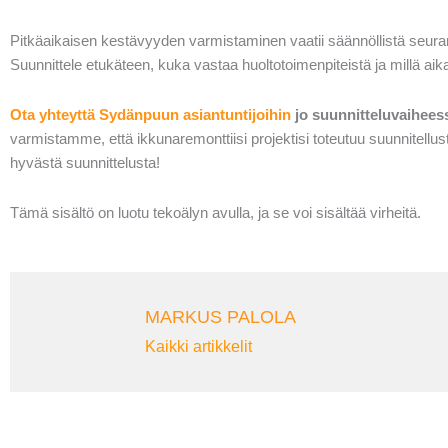
Pitkäaikaisen kestävyyden varmistaminen vaatii säännöllistä seuran
Suunnittele etukäteen, kuka vastaa huoltotoimenpiteistä ja millä aikat
Ota yhteyttä Sydänpuun asiantuntijoihin
jo suunnitteluvaihees
varmistamme, että ikkunaremonttiisi projektisi toteutuu suunnitellus
hyvästä suunnittelusta!
Tämä sisältö on luotu tekoälyn avulla, ja se voi sisältää virheitä.
MARKUS PALOLA
Kaikki artikkelit