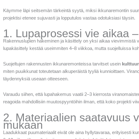
Käymme läpi seitsemän tärkeintä syytä, miksi ikkunaremontin suunnit
projektisi etenee sujuvasti ja lopputulos vastaa odotuksiasi täysin.
1. Lupaprosessi vie aikaa 
Rakennuslupien hakeminen ja käsittely on yksi aikaa vievimmistä 
lupakäsittely kestää useimmiten 4–8 viikkoa, mutta suojelluissa k
Suojeltujen rakennusten ikkunaremonteissa tarvitset usein
kulttuur
miten puuikkunat toteutetaan alkuperäistä tyyliä kunnioittaen. Viran
täydennyksiä useaan otteeseen.
Varaudu siihen, että lupahakemus vaatii 2–3 kierrosta viranomaiste
reagoida mahdollisiin muutospyyntöihin ilman, että koko projekti vii
2. Materiaalien saatavuus 
mukaan
Laadukkaat puumateriaalit eivät ole aina hyllytavaraa, erityisesti ku