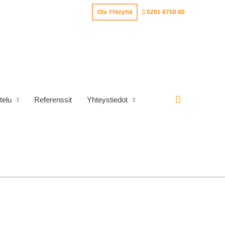
Ota Yhteyttä
0201 8768 80
Hae
telu
Referenssit
Yhteystiedot