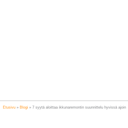
Siirry
sisältöön
Etusivu
»
Blogi
»
7 syytä aloittaa ikkuna­remontin suunnittelu hyvissä ajoin