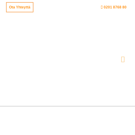
Siirry
Ota Yhteyttä
0201 8768 80
sisältöön
Pää