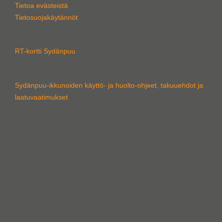
d
o
g
Tietoa evästeistä
i
o
r
Tietosuojakäytännöt
n
k
a
m
RT-kortti Sydänpuu
Sydänpuu-ikkunoiden käyttö- ja huolto-ohjeet, takuuehdot ja
laatuvaatimukset