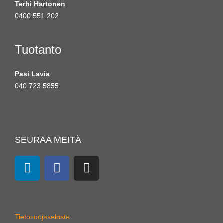
Terhi Hartonen
0400 551 202
Tuotanto
Pasi Lavia
040 723 5855
SEURAA MEITÄ
L
F
I
i
a
n
n
c
s
k
e
t
e
b
a
Tietosuojaseloste