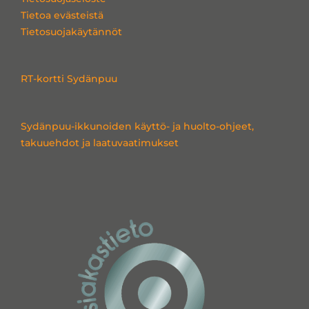
d
o
g
Tietoa evästeistä
i
o
r
Tietosuojakäytännöt
n
k
a
m
RT-kortti Sydänpuu
Sydänpuu-ikkunoiden käyttö- ja huolto-ohjeet,
takuuehdot ja laatuvaatimukset