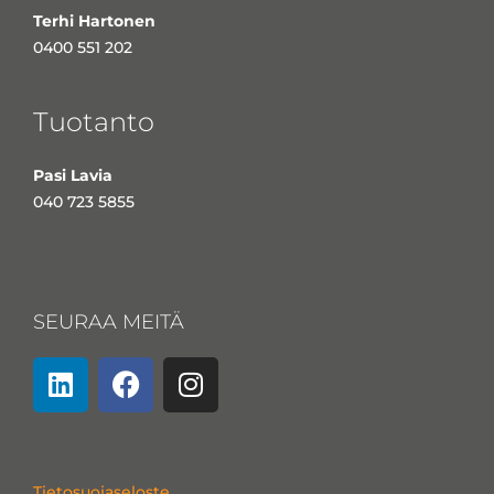
Terhi Hartonen
0400 551 202
Tuotanto
Pasi Lavia
040 723 5855
SEURAA MEITÄ
L
F
I
i
a
n
n
c
s
k
e
t
e
b
a
Tietosuojaseloste