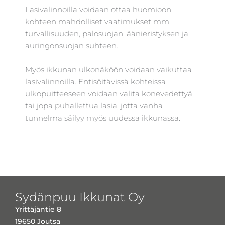
Lasivalinnoilla voidaan ottaa huomioon
kohteen mahdolliset vaatimukset mm.
turvallisuuden, palosuojan, äänieristyksen ja
auringonsuojan suhteen.
Myös ikkunan ulkonäköön voidaan vaikuttaa
lasivalinnoilla. Entisöitävissä kohteissa
ulkopuitteeseen voidaan valita konevedettyä
tai jopa puhallettua lasia, jotta vanha
tunnelma säilyy myös uudessa ikkunassa.
Sydänpuu Ikkunat Oy
Yrittäjäntie 8
19650 Joutsa