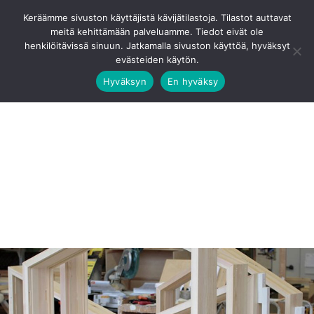
Siirry
Ota Yhteyttä
0201 8768 80
Keräämme sivuston käyttäjistä kävijätilastoja. Tilastot auttavat
sisältöön
meitä kehittämään palveluamme. Tiedot eivät ole
Pääv
henkilöitävissä sinuun. Jatkamalla sivuston käyttöä, hyväksyt
evästeiden käytön.
Hyväksyn
En hyväksy