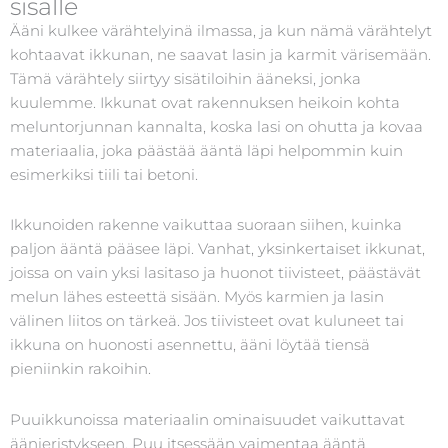
sisälle
Ääni kulkee värähtelyinä ilmassa, ja kun nämä värähtelyt
kohtaavat ikkunan, ne saavat lasin ja karmit värisemään.
Tämä värähtely siirtyy sisätiloihin ääneksi, jonka
kuulemme. Ikkunat ovat rakennuksen heikoin kohta
meluntorjunnan kannalta, koska lasi on ohutta ja kovaa
materiaalia, joka päästää ääntä läpi helpommin kuin
esimerkiksi tiili tai betoni.
Ikkunoiden rakenne vaikuttaa suoraan siihen, kuinka
paljon ääntä pääsee läpi. Vanhat, yksinkertaiset ikkunat,
joissa on vain yksi lasitaso ja huonot tiivisteet, päästävät
melun lähes esteettä sisään. Myös karmien ja lasin
välinen liitos on tärkeä. Jos tiivisteet ovat kuluneet tai
ikkuna on huonosti asennettu, ääni löytää tiensä
pieniinkin rakoihin.
Puuikkunoissa materiaalin ominaisuudet vaikuttavat
äänieristykseen. Puu itsessään vaimentaa ääntä