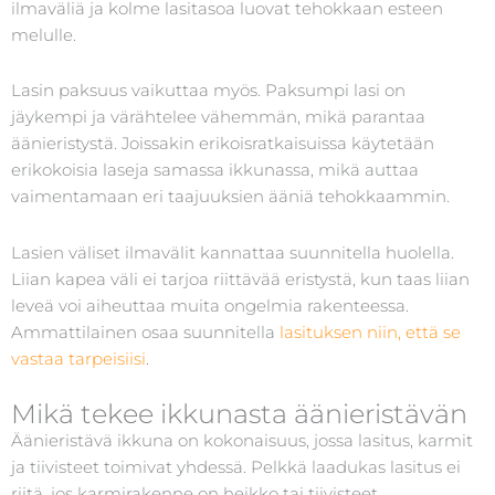
ilmaväliä ja kolme lasitasoa luovat tehokkaan esteen
melulle.
Lasin paksuus vaikuttaa myös. Paksumpi lasi on
jäykempi ja värähtelee vähemmän, mikä parantaa
äänieristystä. Joissakin erikoisratkaisuissa käytetään
erikokoisia laseja samassa ikkunassa, mikä auttaa
vaimentamaan eri taajuuksien ääniä tehokkaammin.
Lasien väliset ilmavälit kannattaa suunnitella huolella.
Liian kapea väli ei tarjoa riittävää eristystä, kun taas liian
leveä voi aiheuttaa muita ongelmia rakenteessa.
Ammattilainen osaa suunnitella
lasituksen niin, että se
vastaa tarpeisiisi
.
Mikä tekee ikkunasta äänieristävän
Äänieristävä ikkuna on kokonaisuus, jossa lasitus, karmit
ja tiivisteet toimivat yhdessä. Pelkkä laadukas lasitus ei
riitä, jos karmirakenne on heikko tai tiivisteet