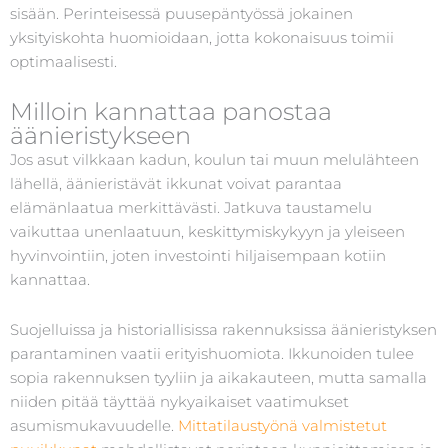
sisään. Perinteisessä puusepäntyössä jokainen
yksityiskohta huomioidaan, jotta kokonaisuus toimii
optimaalisesti.
Milloin kannattaa panostaa
äänieristykseen
Jos asut vilkkaan kadun, koulun tai muun melulähteen
lähellä, äänieristävät ikkunat voivat parantaa
elämänlaatua merkittävästi. Jatkuva taustamelu
vaikuttaa unenlaatuun, keskittymiskykyyn ja yleiseen
hyvinvointiin, joten investointi hiljaisempaan kotiin
kannattaa.
Suojelluissa ja historiallisissa rakennuksissa äänieristyksen
parantaminen vaatii erityishuomiota. Ikkunoiden tulee
sopia rakennuksen tyyliin ja aikakauteen, mutta samalla
niiden pitää täyttää nykyaikaiset vaatimukset
asumismukavuudelle.
Mittatilaustyönä valmistetut