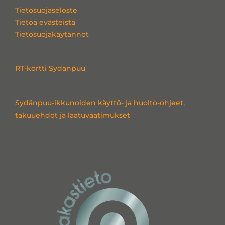
e
b
a
Tietosuojaseloste
d
o
g
Tietoa evästeistä
i
o
r
Tietosuojakäytännöt
n
k
a
m
RT-kortti Sydänpuu
Sydänpuu-ikkunoiden käyttö- ja huolto-ohjeet,
takuuehdot ja laatuvaatimukset