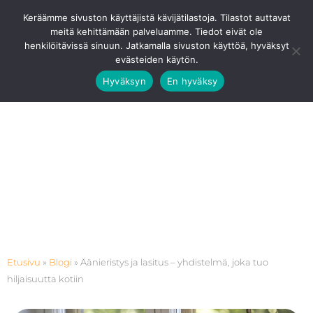
Siirry
Ota Yhteyttä
0201 8768 80
Keräämme sivuston käyttäjistä kävijätilastoja. Tilastot auttavat
sisältöön
meitä kehittämään palveluamme. Tiedot eivät ole
Pääv
henkilöitävissä sinuun. Jatkamalla sivuston käyttöä, hyväksyt
evästeiden käytön.
Hyväksyn
En hyväksy
Etusivu
»
Blogi
»
Äänieristys ja lasitus – yhdistelmä, joka tuo
hiljaisuutta kotiin