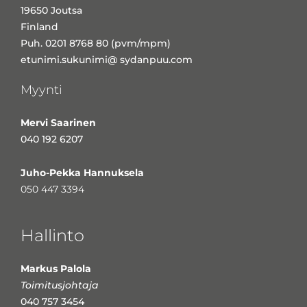
19650 Joutsa
Finland
Puh. 0201 8768 80 (pvm/mpm)
etunimi.sukunimi@ sydanpuu.com
Myynti
Mervi Saarinen
040 192 6207
Juho-Pekka Hannuksela
050 447 3394
Hallinto
Markus Palola
Toimitusjohtaja
040 757 3454