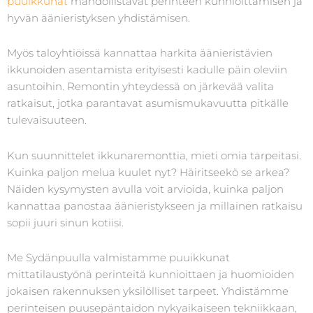
puuikkunat
mahdollistavat perinteen kunnioittamisen ja
hyvän äänieristyksen yhdistämisen.
Myös taloyhtiöissä kannattaa harkita äänieristävien
ikkunoiden asentamista erityisesti kadulle päin oleviin
asuntoihin. Remontin yhteydessä on järkevää valita
ratkaisut, jotka parantavat asumismukavuutta pitkälle
tulevaisuuteen.
Kun suunnittelet ikkunaremonttia, mieti omia tarpeitasi.
Kuinka paljon melua kuulet nyt? Häiritseekö se arkea?
Näiden kysymysten avulla voit arvioida, kuinka paljon
kannattaa panostaa äänieristykseen ja millainen ratkaisu
sopii juuri sinun kotiisi.
Me Sydänpuulla valmistamme puuikkunat
mittatilaustyönä perinteitä kunnioittaen ja huomioiden
jokaisen rakennuksen yksilölliset tarpeet. Yhdistämme
perinteisen puusepäntaidon nykyaikaiseen tekniikkaan,