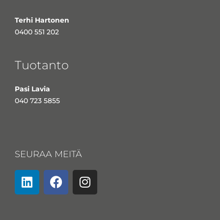
Terhi Hartonen
0400 551 202
Tuotanto
Pasi Lavia
040 723 5855
SEURAA MEITÄ
L
F
I
i
a
n
n
c
s
k
e
t