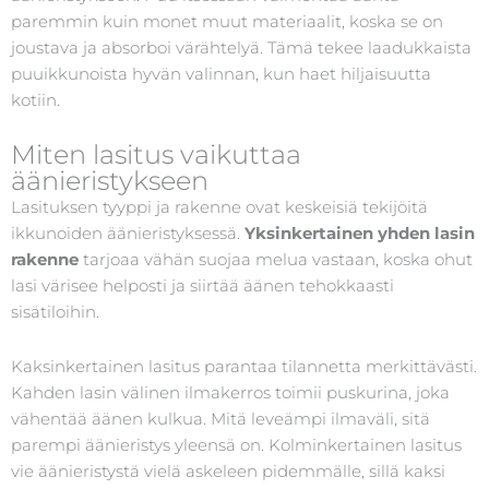
paremmin kuin monet muut materiaalit, koska se on
joustava ja absorboi värähtelyä. Tämä tekee laadukkaista
puuikkunoista hyvän valinnan, kun haet hiljaisuutta
kotiin.
Miten lasitus vaikuttaa
äänieristykseen
Lasituksen tyyppi ja rakenne ovat keskeisiä tekijöitä
ikkunoiden äänieristyksessä.
Yksinkertainen yhden lasin
rakenne
tarjoaa vähän suojaa melua vastaan, koska ohut
lasi värisee helposti ja siirtää äänen tehokkaasti
sisätiloihin.
Kaksinkertainen lasitus parantaa tilannetta merkittävästi.
Kahden lasin välinen ilmakerros toimii puskurina, joka
vähentää äänen kulkua. Mitä leveämpi ilmaväli, sitä
parempi äänieristys yleensä on. Kolminkertainen lasitus
vie äänieristystä vielä askeleen pidemmälle, sillä kaksi