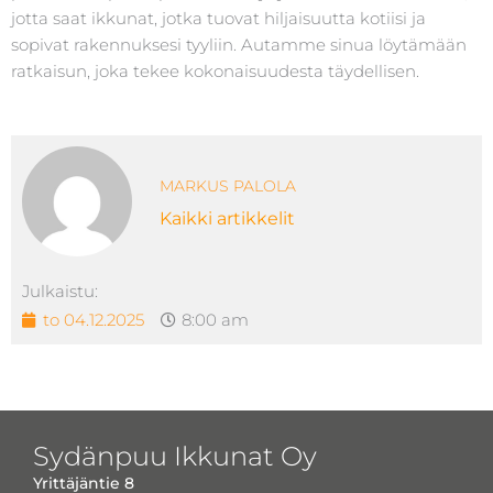
jotta saat ikkunat, jotka tuovat hiljaisuutta kotiisi ja
sopivat rakennuksesi tyyliin. Autamme sinua löytämään
ratkaisun, joka tekee kokonaisuudesta täydellisen.
MARKUS PALOLA
Kaikki artikkelit
Julkaistu:
to 04.12.2025
8:00 am
Sydänpuu Ikkunat Oy
Yrittäjäntie 8