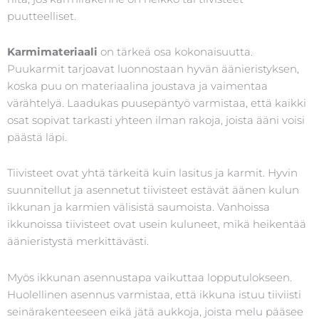
puutteelliset.
Karmimateriaali
on tärkeä osa kokonaisuutta.
Puukarmit tarjoavat luonnostaan hyvän äänieristyksen,
koska puu on materiaalina joustava ja vaimentaa
värähtelyä. Laadukas puusepäntyö varmistaa, että kaikki
osat sopivat tarkasti yhteen ilman rakoja, joista ääni voisi
päästä läpi.
Tiivisteet ovat yhtä tärkeitä kuin lasitus ja karmit. Hyvin
suunnitellut ja asennetut tiivisteet estävät äänen kulun
ikkunan ja karmien välisistä saumoista. Vanhoissa
ikkunoissa tiivisteet ovat usein kuluneet, mikä heikentää
äänieristystä merkittävästi.
Myös ikkunan asennustapa vaikuttaa lopputulokseen.
Huolellinen asennus varmistaa, että ikkuna istuu tiiviisti
seinärakenteeseen eikä jätä aukkoja, joista melu pääsee