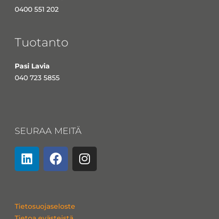
0400 551 202
Tuotanto
Pasi Lavia
040 723 5855
SEURAA MEITÄ
L
F
I
i
a
n
n
c
s
k
e
t
e
b
a
Tietosuojaseloste
d
o
g
Tietoa evästeistä