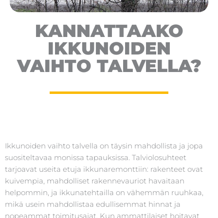
KANNATTAAKO
IKKUNOIDEN
VAIHTO TALVELLA?
Ikkunoiden vaihto talvella on täysin mahdollista ja jopa
suositeltavaa monissa tapauksissa. Talviolosuhteet
tarjoavat useita etuja ikkunaremonttiin: rakenteet ovat
kuivempia, mahdolliset rakennevauriot havaitaan
helpommin, ja ikkunatehtailla on vähemmän ruuhkaa,
mikä usein mahdollistaa edullisemmat hinnat ja
nopeammat toimitusajat. Kun ammattilaiset hoitavat