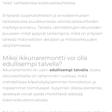
”elää” vaihtelevissa kosteusolosuhteissa.
Erityisesti suojelukohteisiin ja arvorakennuksiin
tarkoitetuissa puuikkunoissa valmistusolosuhteiden
merkitys korostuu. Talvella valmistettujen ikkunoiden
puuosien mitat pysyvät tarkempina, mikä on erityisen
tärkeää historiallisten detaljien ja mittatarkkuuden
säilyttämisessä.
Miksi ikkunaremontti voi olla
edullisempi talvella?
Ikkunaremontti on usein
edullisempi talvella
, koska
ikkunatehtailla on vähemmän ruuhkaa, mikä
mahdollistaa kilpailukykyisemmän hinnoittelun ja
nopeammat toimitusajat. Kysynnän ollessa pienempi,
asiakkaat voivat saada merkittäviä säästöjä
kokonaiskustannuksissa.