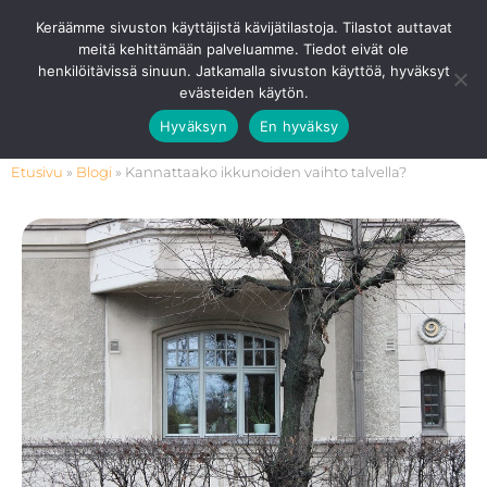
Siirry
Ota Yhteyttä
0201 8768 80
Keräämme sivuston käyttäjistä kävijätilastoja. Tilastot auttavat
sisältöön
meitä kehittämään palveluamme. Tiedot eivät ole
Pääv
henkilöitävissä sinuun. Jatkamalla sivuston käyttöä, hyväksyt
evästeiden käytön.
Hyväksyn
En hyväksy
Etusivu
»
Blogi
»
Kannattaako ikkunoiden vaihto talvella?