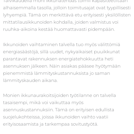
Talvikaudella moni ikkunatehdas toimii kapasiteetiltaan
alhaisemmalla tasolla, jolloin toimitusajat ovat tyypillisesti
lyhyempiä. Tämä on merkittävä etu erityisesti yksilöllisten
mittatilausikkunoiden kohdalla, joiden valmistus voi
ruuhka-aikoina kestää huomattavasti pidempään.
Ikkunoiden vaihtaminen talvella tuo myös välittömiä
energiasäästöjä, sillä uudet, nykyaikaiset puuikkunat
parantavat rakennuksen energiatehokkuutta heti
asennuksen jälkeen. Näin asiakas pääsee hyötymään
pienemmistä lämmityskustannuksista jo saman
lämmityskauden aikana.
Monien ikkunaurakoitsijoiden työtilanne on talvella
tasaisempi, mikä voi vaikuttaa myös
asennuskustannuksiin. Tämä on erityisen edullista
suojelukohteissa, joissa ikkunoiden vaihto vaatii
erityisosaamista ja tarkempaa sovitustyötä.