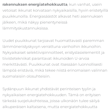
rakennuksen energiatehokkuutta
, kun vanhat, usein
vetoisat ikkunat korvataan nykyaikaisilla, hyvin eristetyillä
puuikkunoilla. Energiasäästöt alkavat heti asennuksen
jälkeen, mikä näkyy pienentyneissä
lämmityskustannuksissa.
Uudet puuikkunat tarjoavat huomattavasti paremman
lämmöneristyskyvyn verrattuna vanhoihin ikkunoihin.
Nykyaikaiset selektiivipinnoitteet, eristyslasielementit ja
tiivistetekniikat parantavat ikkunoiden U-arvoa
merkittävästi. Puuikkunat ovat itsessään luonnollisesti
lämpöä eristäviä, mikä tekee niistä erinomaisen valinnan
suomalaisiin olosuhteisiin.
Sydänpuun ikkunat yhdistävät perinteisen tyylin ja
nykyaikaisen energiatehokkuuden. Tämä on erityisen
tärkeää suojelukohteissa, joissa ulkonäön tulee säilyä
alkuperäisen kaltaisena, mutta energiatehokkuutta