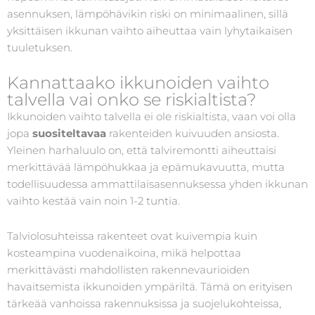
asennuksen, lämpöhävikin riski on minimaalinen, sillä
yksittäisen ikkunan vaihto aiheuttaa vain lyhytaikaisen
tuuletuksen.
Kannattaako ikkunoiden vaihto
talvella vai onko se riskialtista?
Ikkunoiden vaihto talvella ei ole riskialtista, vaan voi olla
jopa
suositeltavaa
rakenteiden kuivuuden ansiosta.
Yleinen harhaluulo on, että talviremontti aiheuttaisi
merkittävää lämpöhukkaa ja epämukavuutta, mutta
todellisuudessa ammattilaisasennuksessa yhden ikkunan
vaihto kestää vain noin 1-2 tuntia.
Talviolosuhteissa rakenteet ovat kuivempia kuin
kosteampina vuodenaikoina, mikä helpottaa
merkittävästi mahdollisten rakennevaurioiden
havaitsemista ikkunoiden ympäriltä. Tämä on erityisen
tärkeää vanhoissa rakennuksissa ja suojelukohteissa,