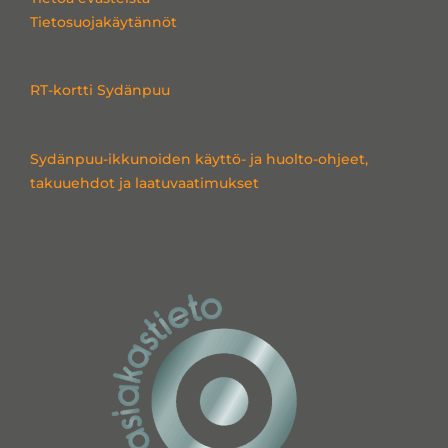
i
o
r
Tietosuojakäytännöt
n
k
a
m
RT-kortti Sydänpuu
Sydänpuu-ikkunoiden käyttö- ja huolto-ohjeet,
takuuehdot ja laatuvaatimukset