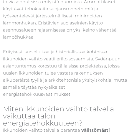
talviasennuksissa erityistä huomiota. Ammattilaiset
käyttävät tehokkaita suojausmenetelmiä ja
työskentelevät järjestelmällisesti minimoiden
lämmönhukan. Eristävien suojaseinien käyttö
asennusalueen rajaamisessa on yksi keino vähentää
lämpöhukkaa.
Erityisesti suojelluissa ja historiallisissa kohteissa
ikkunoiden vaihto vaatii erikoisosaamista. Sydänpuun
asiantuntemus korostuu tällaisissa projekteissa, joissa
uusien ikkunoiden tulee vastata rakennuksen
alkuperäistä tyyliä ja arkkitehtonisia yksityiskohtia, mutta
samalla täyttää nykyaikaiset
energiatehokkuusvaatimukset.
Miten ikkunoiden vaihto talvella
vaikuttaa talon
energiatehokkuuteen?
Ikkunoiden vaihto talvella parantaa
välittömästi