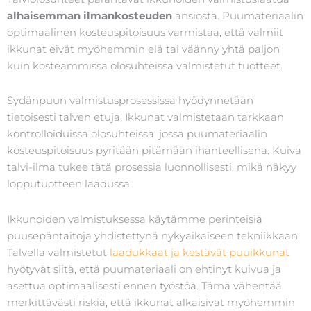
alhaisemman ilmankosteuden
ansiosta. Puumateriaalin
optimaalinen kosteuspitoisuus varmistaa, että valmiit
ikkunat eivät myöhemmin elä tai väänny yhtä paljon
kuin kosteammissa olosuhteissa valmistetut tuotteet.
Sydänpuun valmistusprosessissa hyödynnetään
tietoisesti talven etuja. Ikkunat valmistetaan tarkkaan
kontrolloiduissa olosuhteissa, jossa puumateriaalin
kosteuspitoisuus pyritään pitämään ihanteellisena. Kuiva
talvi-ilma tukee tätä prosessia luonnollisesti, mikä näkyy
lopputuotteen laadussa.
Ikkunoiden valmistuksessa käytämme perinteisiä
puusepäntaitoja yhdistettynä nykyaikaiseen tekniikkaan.
Talvella valmistetut
laadukkaat ja kestävät puuikkunat
hyötyvät siitä, että puumateriaali on ehtinyt kuivua ja
asettua optimaalisesti ennen työstöä. Tämä vähentää
merkittävästi riskiä, että ikkunat alkaisivat myöhemmin