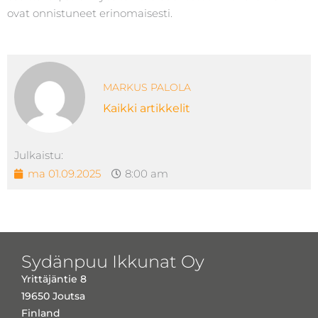
ovat onnistuneet erinomaisesti.
MARKUS PALOLA
Kaikki artikkelit
Julkaistu:
ma 01.09.2025
8:00 am
Sydänpuu Ikkunat Oy
Yrittäjäntie 8
19650 Joutsa
Finland