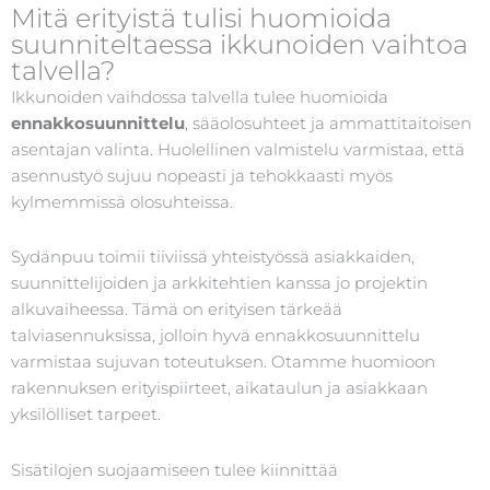
Mitä erityistä tulisi huomioida
suunniteltaessa ikkunoiden vaihtoa
talvella?
Ikkunoiden vaihdossa talvella tulee huomioida
ennakkosuunnittelu
, sääolosuhteet ja ammattitaitoisen
asentajan valinta. Huolellinen valmistelu varmistaa, että
asennustyö sujuu nopeasti ja tehokkaasti myös
kylmemmissä olosuhteissa.
Sydänpuu toimii tiiviissä yhteistyössä asiakkaiden,
suunnittelijoiden ja arkkitehtien kanssa jo projektin
alkuvaiheessa. Tämä on erityisen tärkeää
talviasennuksissa, jolloin hyvä ennakkosuunnittelu
varmistaa sujuvan toteutuksen. Otamme huomioon
rakennuksen erityispiirteet, aikataulun ja asiakkaan
yksilölliset tarpeet.
Sisätilojen suojaamiseen tulee kiinnittää