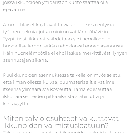
joissa ikkunoiden ympäristön kunto saattaa olla
epävarma.
Ammattilaiset käyttävät talviasennuksissa erityisiä
työmenetelmiä, jotka minimoivat lämpöhävikin.
Tyypillisesti ikkunat vaihdetaan yksi kerrallaan, ja
huonetilaa lämmitetään tehokkaasti ennen asennusta.
Näin huonelämpötila ei ehdi laskea merkittävästi lyhyen
asennusajan aikana.
Puuikkunoiden asennuksessa talvella on myös se etu,
että ilman ollessa kuivaa, puumateriaalit eivät ime
itseensä ylimääräistä kosteutta. Tämä edesauttaa
ikkunarakenteiden pitkäaikaista stabiiliutta ja
kestävyyttä.
Miten talviolosuhteet vaikuttavat
ikkunoiden valmistuslaatuun?
Talviolosuhteet parantavat ikkunoiden valmistuslaatua