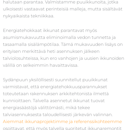
halutaan parantaa. Valmistamme puuikkunoita, jotka
ulkoisesti vastaavat perinteisiä malleja, mutta sisältävät
nykyaikaista tekniikkaa.
Energiatehokkaat ikkunat parantavat myös
asumismukavuutta eliminoimalla vedon tunnetta ja
tasaamalla sisälämpötilaa. Tämä mukavuuden lisäys on
erityisen merkittävä heti asennuksen jälkeen
talviolosuhteissa, kun ero vanhojen ja uusien ikkunoiden
välillä on selkeimmin havaittavissa.
Sydänpuun yksilöllisesti suunnitellut puuikkunat
varmistavat, että energiatehokkuusparannukset
toteutetaan rakennuksen arkkitehtonista ilmettä
kunnioittaen. Talvella asennetut ikkunat tuovat
energiasäästöjä välittömästi, mikä tekee
talviasennuksesta taloudellisesti järkevän valinnan.
Aiemmat ikkunaprojektimme ja referenssikohteemme
osoittavat, että myös talvella suoritetut ikkunaremontit