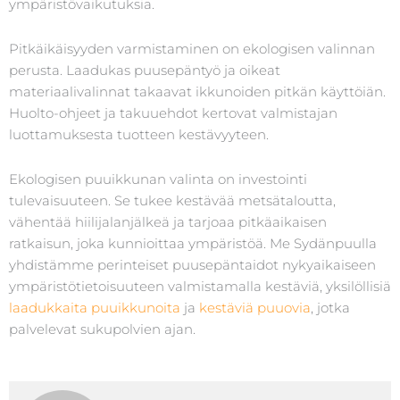
ympäristövaikutuksia.
Pitkäikäisyyden varmistaminen on ekologisen valinnan
perusta. Laadukas puusepäntyö ja oikeat
materiaalivalinnat takaavat ikkunoiden pitkän käyttöiän.
Huolto-ohjeet ja takuuehdot kertovat valmistajan
luottamuksesta tuotteen kestävyyteen.
Ekologisen puuikkunan valinta on investointi
tulevaisuuteen. Se tukee kestävää metsätaloutta,
vähentää hiilijalanjälkeä ja tarjoaa pitkäaikaisen
ratkaisun, joka kunnioittaa ympäristöä. Me Sydänpuulla
yhdistämme perinteiset puusepäntaidot nykyaikaiseen
ympäristötietoisuuteen valmistamalla kestäviä, yksilöllisiä
laadukkaita puuikkunoita
ja
kestäviä puuovia
, jotka
palvelevat sukupolvien ajan.