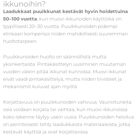
ikkunoihin?
Laadukkaat puuikkunat kestävät hyvin hoidettuina
50–100 vuotta
, kun muovi-ikkunoiden käyttöikä on
tyypillisesti 20–30 vuotta. Puuikkunoiden pidempi
elinkaari kompensoi niiden mahdollisesti suuremman
huoltotarpeen.
Puuikkunoiden huolto on säännöllistä mutta
yksinkertaista. Pintakäsittelyn uusiminen muutaman
vuoden välein pitää ikkunat kunnossa. Muovi-ikkunat
eivät vaadi pintakäsittelyä, mutta niiden tiivisteet ja
mekanismit kuluvat ajan myötä.
Korjattavuus on puuikkunoiden vahvuus. Vaurioituneita
osia voidaan korjata tai vaihtaa, kun muovi-ikkunoissa
koko rakenne täytyy usein uusia. Puuikkunoiden heloitus
on perinteisesti tehty laadukkaista materiaaleista, jotka
kestävät käyttöä ja ovat korjattavissa.