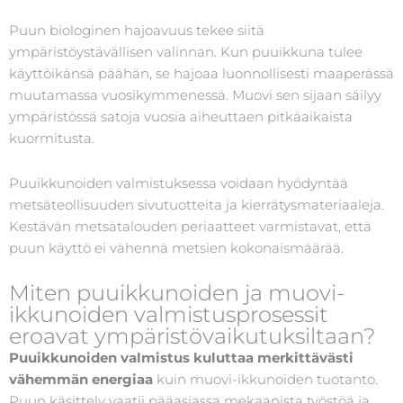
Puun biologinen hajoavuus tekee siitä
ympäristöystävällisen valinnan. Kun puuikkuna tulee
käyttöikänsä päähän, se hajoaa luonnollisesti maaperässä
muutamassa vuosikymmenessä. Muovi sen sijaan säilyy
ympäristössä satoja vuosia aiheuttaen pitkäaikaista
kuormitusta.
Puuikkunoiden valmistuksessa voidaan hyödyntää
metsäteollisuuden sivutuotteita ja kierrätysmateriaaleja.
Kestävän metsätalouden periaatteet varmistavat, että
puun käyttö ei vähennä metsien kokonaismäärää.
Miten puuikkunoiden ja muovi-
ikkunoiden valmistusprosessit
eroavat ympäristövaikutuksiltaan?
Puuikkunoiden valmistus kuluttaa merkittävästi
vähemmän energiaa
kuin muovi-ikkunoiden tuotanto.
Puun käsittely vaatii pääasiassa mekaanista työstöä ja