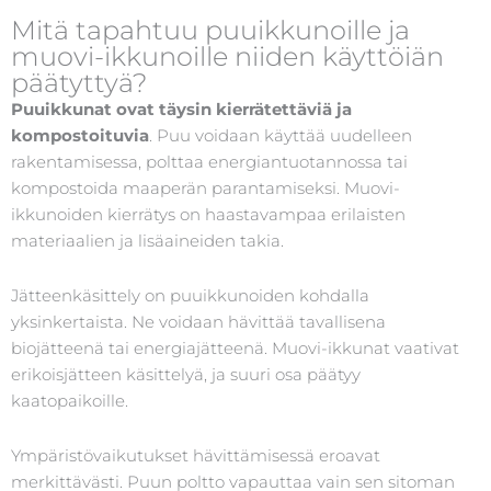
Mitä tapahtuu puuikkunoille ja
muovi-ikkunoille niiden käyttöiän
päätyttyä?
Puuikkunat ovat täysin kierrätettäviä ja
kompostoituvia
. Puu voidaan käyttää uudelleen
rakentamisessa, polttaa energiantuotannossa tai
kompostoida maaperän parantamiseksi. Muovi-
ikkunoiden kierrätys on haastavampaa erilaisten
materiaalien ja lisäaineiden takia.
Jätteenkäsittely on puuikkunoiden kohdalla
yksinkertaista. Ne voidaan hävittää tavallisena
biojätteenä tai energiajätteenä. Muovi-ikkunat vaativat
erikoisjätteen käsittelyä, ja suuri osa päätyy
kaatopaikoille.
Ympäristövaikutukset hävittämisessä eroavat
merkittävästi. Puun poltto vapauttaa vain sen sitoman