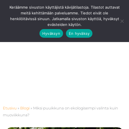
Siirry
Ota Yhteyttä
0201 8768 80
Keräämme sivuston käyttäjistä kävijätilastoja. Tilastot auttavat
sisältöön
meitä kehittämään palveluamme. Tiedot eivät ole
Pääv
henkilöitävissä sinuun. Jatkamalla sivuston käyttöä, hyväksyt
evästeiden käytön.
Hyväksyn
En hyväksy
Etusivu
»
Blogi
»
Miksi puuikkuna on ekologisempi valinta kuin
muoviikkuna?