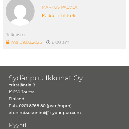
MARKUS PALOLA
Kaikki artikkelit
Julkaistu:
ma 09.02.2026
8:00 am
Sydänpuu Ikkunat Oy
Yrittäjäntie 8
19650 Joutsa
Finland
Puh. 0201 8768 80 (pvm/mpm)
etunimi.sukunimi@ sydanpuu.com
Myynti