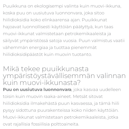
Puuikkuna on ekologisempi valinta kuin muovi-ikkuna,
koska puu on uusiutuva luonnonvara, joka sitoo
hiilidioksidia koko elinkaarensa ajan. Puuikkunat
hajoavat luonnollisesti käyttöiän päätyttyä, kun taas
muovi-ikkunat valmistetaan petrokemikaaleista ja
säilyvät ympäristössä satoja vuosia. Puun valmistus vaatii
vähemmän energiaa ja tuottaa pienemmät
hiilidioksidipäästöt kuin muovin tuotanto.
Mikä tekee puuikkunasta
ympäristöystävällisemmän valinnan
kuin muovi-ikkunasta?
Puu on uusiutuva luonnonvara
, joka kasvaa uudelleen
toisin kuin muovin raaka-aineet. Metsät sitovat
hiilidioksidia ilmakehästä puun kasvaessa, ja tämä hiili
pysyy sidottuna puurakenteissa koko niiden käyttöiän.
Muovi-ikkunat valmistetaan petrokemikaaleista, jotka
ovat rajallisia fossiilisia polttoaineita.