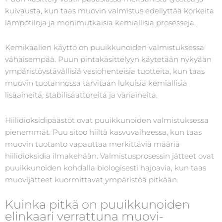
kuivausta, kun taas muovin valmistus edellyttää korkeita
lämpötiloja ja monimutkaisia kemiallisia prosesseja.
Kemikaalien käyttö on puuikkunoiden valmistuksessa
vähäisempää. Puun pintakäsittelyyn käytetään nykyään
ympäristöystävällisiä vesiohenteisia tuotteita, kun taas
muovin tuotannossa tarvitaan lukuisia kemiallisia
lisäaineita, stabilisaattoreita ja väriaineita.
Hiilidioksidipäästöt ovat puuikkunoiden valmistuksessa
pienemmät. Puu sitoo hiiltä kasvuvaiheessa, kun taas
muovin tuotanto vapauttaa merkittäviä määriä
hiilidioksidia ilmakehään. Valmistusprosessin jätteet ovat
puuikkunoiden kohdalla biologisesti hajoavia, kun taas
muovijätteet kuormittavat ympäristöä pitkään.
Kuinka pitkä on puuikkunoiden
elinkaari verrattuna muovi-