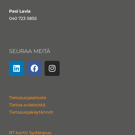
Pasi Lavia
040 723 5855
SEURAA MEITÄ
L
F
I
i
a
n
n
c
s
k
e
t
e
b
a
Tietosuojaseloste
d
o
g
Tietoa evästeistä
i
o
r
Tietosuojakäytännöt
n
k
a
m
RT-kortti Sydänpuu