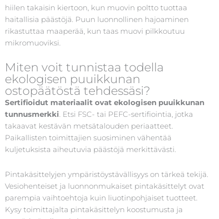
hiilen takaisin kiertoon, kun muovin poltto tuottaa
haitallisia päästöjä. Puun luonnollinen hajoaminen
rikastuttaa maaperää, kun taas muovi pilkkoutuu
mikromuoviksi.
Miten voit tunnistaa todella
ekologisen puuikkunan
ostopäätöstä tehdessäsi?
Sertifioidut materiaalit ovat ekologisen puuikkunan
tunnusmerkki
. Etsi FSC- tai PEFC-sertifiointia, jotka
takaavat kestävän metsätalouden periaatteet.
Paikallisten toimittajien suosiminen vähentää
kuljetuksista aiheutuvia päästöjä merkittävästi.
Pintakäsittelyjen ympäristöystävällisyys on tärkeä tekijä.
Vesiohenteiset ja luonnonmukaiset pintakäsittelyt ovat
parempia vaihtoehtoja kuin liuotinpohjaiset tuotteet.
Kysy toimittajalta pintakäsittelyn koostumusta ja