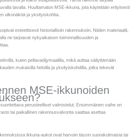
alla tavalla. Huultamaton MSE-ikkuna, jota käytetään erityisesti
iden ulkonäköä ja yksityiskohtia.
opivat esteettisesti historiallisiin rakennuksiin. Niiden materiaalit,
malla ne tarjoavat nykyaikaisen toiminnallisuuden ja
ttaa.
lmillä, kuten pellavaöljymaalilla, mikä auttaa säilyttämään
uden mukaisilla heloilla ja yksityiskohdilla, jotka tekevät
n ennen MSE-ikkunoiden
nukseen?
uoritettava perusteelliset valmistelut. Ensimmäinen vaihe on
irasto tai paikallinen rakennusvalvonta saattaa asettaa
akennuksissa ikkuna-aukot ovat harvoin täysin suorakulmaisia tai