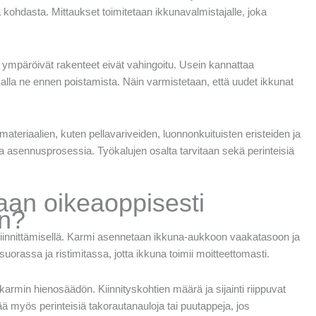
a kohdasta. Mittaukset toimitetaan ikkunavalmistajalle, joka
a ympäröivät rakenteet eivät vahingoitu. Usein kannattaa
la ne ennen poistamista. Näin varmistetaan, että uudet ikkunat
materiaalien, kuten pellavariveiden, luonnonkuituisten eristeiden ja
a asennusprosessia. Työkalujen osalta tarvitaan sekä perinteisiä
an oikeaoppisesti
en?
iinnittämisellä. Karmi asennetaan ikkuna-aukkoon vaakatasoon ja
uorassa ja ristimitassa, jotta ikkuna toimii moitteettomasti.
 karmin hienosäädön. Kiinnityskohtien määrä ja sijainti riippuvat
ää myös perinteisiä takorautanauloja tai puutappeja, jos