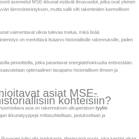
lisesti asennetut MSE-ikkunat estävät ilmavuodot, jotka ovat yleinen
n lämmöneristyksen, mutta sallii silti rakenteiden luonnollisen
kunat vaimentavat ulkoa tulevaa melua, mikä lisää
istys on merkittävä lisäarvo historiallisille rakennuksille, joiden
silla pinnoitteilla, jotka parantavat energiatehokkuutta entisestään.
saavutetaan optimaalinen tasapaino historiallisen ilmeen ja
ioitavat asiat MSE-
oriallisiin kohteisiin?
 huomioitava asia on rakennuksen alkuperäisen
tyylin
an ikkunatyyppejä mittasuhteiltaan, jaotukseltaan ja
. Puuosien tulisi olla laadukasta, tiheäsyistä puuta, joka kestää aikaa