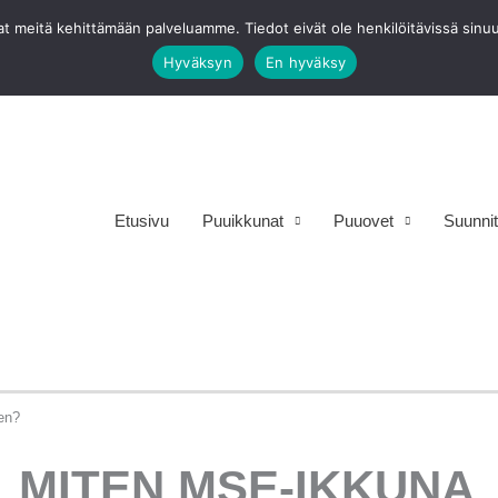
avat meitä kehittämään palveluamme. Tiedot eivät ole henkilöitävissä sin
Hyväksyn
En hyväksy
Etusivu
Puuikkunat
Puuovet
Suunnit
en?
MITEN MSE-IKKUNA