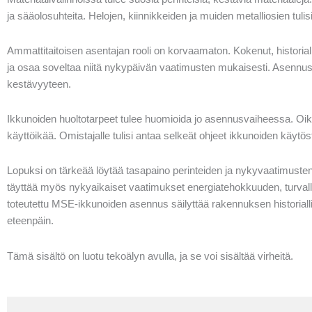
ja sääolosuhteita. Helojen, kiinnikkeiden ja muiden metalliosien tul
Ammattitaitoisen asentajan rooli on korvaamaton. Kokenut, historiall
ja osaa soveltaa niitä nykypäivän vaatimusten mukaisesti. Asennus
kestävyyteen.
Ikkunoiden huoltotarpeet tulee huomioida jo asennusvaiheessa. Oik
käyttöikää. Omistajalle tulisi antaa selkeät ohjeet ikkunoiden käytöst
Lopuksi on tärkeää löytää tasapaino perinteiden ja nykyvaatimusten vä
täyttää myös nykyaikaiset vaatimukset energiatehokkuuden, turvalli
toteutettu MSE-ikkunoiden asennus säilyttää rakennuksen historiall
eteenpäin.
Tämä sisältö on luotu tekoälyn avulla, ja se voi sisältää virheitä.