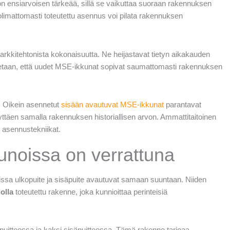
 ensiarvoisen tärkeää, sillä se vaikuttaa suoraan rakennuksen
uolimattomasti toteutettu asennus voi pilata rakennuksen
arkkitehtonista kokonaisuutta. Ne heijastavat tietyn aikakauden
stetaan, että uudet MSE-ikkunat sopivat saumattomasti rakennuksen
. Oikein asennetut
sisään avautuvat MSE-ikkunat
parantavat
ttäen samalla rakennuksen historiallisen arvon. Ammattitaitoinen
t asennustekniikat.
kunoissa on verrattuna
oissa ulkopuite ja sisäpuite avautuvat samaan suuntaan. Niiden
olla
toteutettu rakenne, joka kunnioittaa perinteisiä
opuitteessa ja kaksi sisäpuitteessa. Tämä rakenne tarjoaa