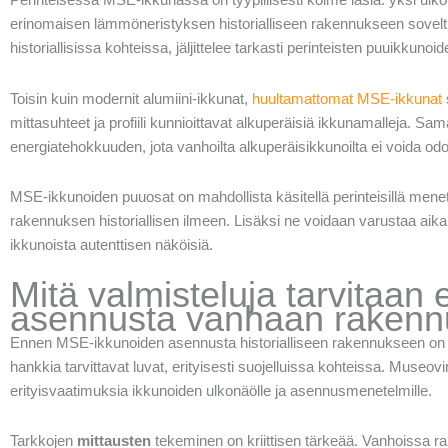
erinomaisen lämmöneristyksen historialliseen rakennukseen soveltuv
historiallisissa kohteissa, jäljittelee tarkasti perinteisten puuikkuno
Toisin kuin modernit alumiini-ikkunat,
huultamattomat MSE-ikkunat
s
mittasuhteet ja profiili kunnioittavat alkuperäisiä ikkunamalleja. Sa
energiatehokkuuden, jota vanhoilta alkuperäisikkunoilta ei voida odo
MSE-ikkunoiden puuosat on mahdollista käsitellä perinteisillä menete
rakennuksen historiallisen ilmeen. Lisäksi ne voidaan varustaa aikaka
ikkunoista autenttisen näköisiä.
Mitä valmisteluja tarvitaa
asennusta vanhaan raken
Ennen MSE-ikkunoiden asennusta historialliseen rakennukseen on s
hankkia tarvittavat luvat, erityisesti suojelluissa kohteissa. Museov
erityisvaatimuksia ikkunoiden ulkonäölle ja asennusmenetelmille.
Tarkkojen
mittausten
tekeminen on kriittisen tärkeää. Vanhoissa r