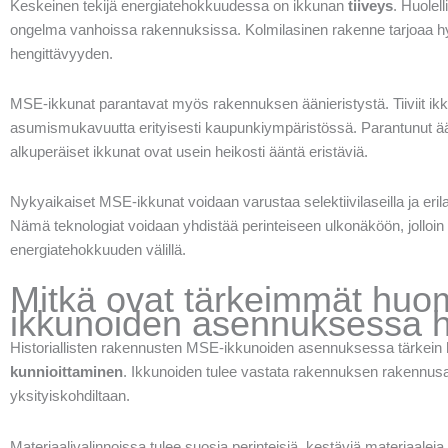
Keskeinen tekijä energiatehokkuudessa on ikkunan
tiiveys
. Huolel
ongelma vanhoissa rakennuksissa. Kolmilasinen rakenne tarjoaa hyvä
hengittävyyden.
MSE-ikkunat parantavat myös rakennuksen äänieristystä. Tiiviit ik
asumismukavuutta erityisesti kaupunkiympäristössä. Parantunut äänier
alkuperäiset ikkunat ovat usein heikosti ääntä eristäviä.
Nykyaikaiset MSE-ikkunat voidaan varustaa selektiivilaseilla ja erilai
Nämä teknologiat voidaan yhdistää perinteiseen ulkonäköön, jolloin 
energiatehokkuuden välillä.
Mitkä ovat tärkeimmät huom
ikkunoiden asennuksessa hist
Historiallisten rakennusten MSE-ikkunoiden asennuksessa tärkein
kunnioittaminen
. Ikkunoiden tulee vastata rakennuksen rakennusaj
yksityiskohdiltaan.
Materiaalivalinnoissa tulee suosia perinteisiä, kestäviä materiaaleja