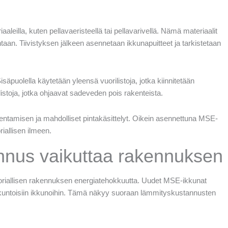
aaleilla, kuten pellavaeristeellä tai pellavarivellä. Nämä materiaalit
aan. Tiivistyksen jälkeen asennetaan ikkunapuitteet ja tarkistetaan
isäpuolella käytetään yleensä vuorilistoja, jotka kiinnitetään
alistoja, jotka ohjaavat sadeveden pois rakenteista.
asentamisen ja mahdolliset pintakäsittelyt. Oikein asennettuna MSE-
riallisen ilmeen.
nus vaikuttaa rakennuksen
oriallisen rakennuksen energiatehokkuutta. Uudet MSE-ikkunat
untoisiin ikkunoihin. Tämä näkyy suoraan lämmityskustannusten