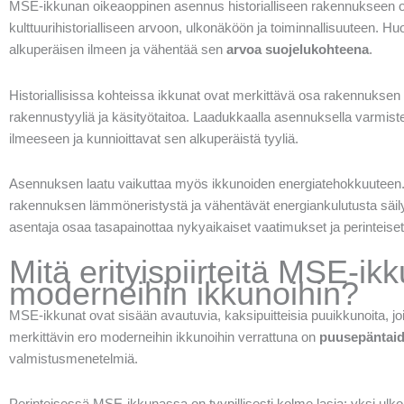
MSE-ikkunan oikeaoppinen asennus historialliseen rakennukseen on
kulttuurihistorialliseen arvoon, ulkonäköön ja toiminnallisuuteen. H
alkuperäisen ilmeen ja vähentää sen
arvoa suojelukohteena
.
Historiallisissa kohteissa ikkunat ovat merkittävä osa rakennuksen 
rakennustyyliä ja käsityötaitoa. Laadukkaalla asennuksella varmi
ilmeeseen ja kunnioittavat sen alkuperäistä tyyliä.
Asennuksen laatu vaikuttaa myös ikkunoiden energiatehokkuuteen
rakennuksen lämmöneristystä ja vähentävät energiankulutusta säily
asentaja osaa tasapainottaa nykyaikaiset vaatimukset ja perinteise
Mitä erityispiirteitä MSE-ik
moderneihin ikkunoihin?
MSE-ikkunat ovat sisään avautuvia, kaksipuitteisia puuikkunoita, j
merkittävin ero moderneihin ikkunoihin verrattuna on
puusepäntaid
valmistusmenetelmiä.
Perinteisessä MSE-ikkunassa on tyypillisesti kolme lasia: yksi ulk