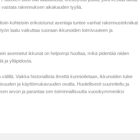
isi vastata rakennuksen aikakauden tyyliä.
isiin kohteisiin erikoistunut asentaja tuntee vanhat rakennustekniikat
työn laatu vaikuttaa suoraan ikkunoiden toimivuuteen ja
ein asennetut ikkunat on helpompi huoltaa, mikä pidentää niiden
ä ja ylläpidosta.
lillä. Vaikka historiallista ilmettä kunnioitetaan, ikkunoiden tulee
suuden ja käyttömukavuuden osalta. Huolellisesti suunniteltu ja
isen arvon ja parantaa sen toiminnallisuutta vuosikymmeniksi