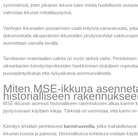
symmetrisiä, joten jokainen ikkuna tulee mitata huolellisesti useast
valmistaa ikkunat mittatilaustyönä.
Vanhojen ikkunoiden poistaminen vaatii erityistä varovaisuutta, jott
dokumentoida alkuperäisten ikkunoiden yksityiskohdat valokuvaamal
asennetaan samalla tavalla.
Tarvittavien materiaalien valinta on myös tärkeä vaihe. Perinteisten 
oikeanlaisten kiinnitystarvikkeiden hankkiminen etukäteen nopeutta
puusepäntyökaluja että nykyaikaisia asennusvälineitä.
Miten MSE-ikkuna asenneta
historialliseen rakennukse
MSE-ikkunan asennus historialliseen rakennukseen alkaa karmin k
pystysuoraan käyttäen kiiloja. Tärkeää on varmistaa, että karmi on s
Kiinnitys tehdään perinteisesti
karmiruuveilla
, jotka mahdollistavat
ikkunan koosta ja painosta. Historiallisissa kohteissa voidaan käytt