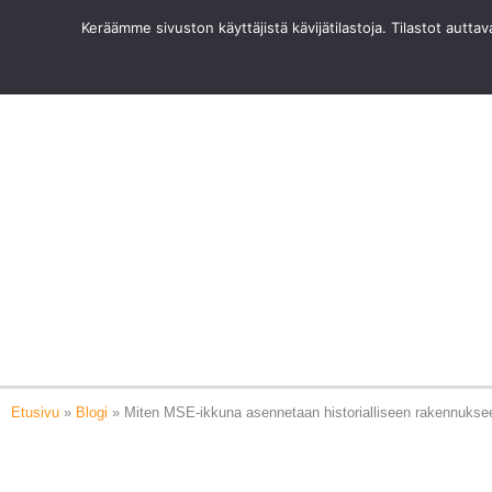
Siirry
Keräämme sivuston käyttäjistä kävijätilastoja. Tilastot autt
sisältöön
Etusivu
»
Blogi
»
Miten MSE-ikkuna asennetaan historialliseen rakennukse