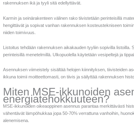
rakennuksen ikä ja tyyli sitä edellyttävät.
Karmin ja seinärakenteen välinen rako tiivistetään perinteisillä materi
hengittävät ja sopivat vanhan rakennuksen kosteustekniseen toimint
niiden toimivuus.
Listoitus tehdään rakennuksen aikakauden tyyliin sopivilla listoilla. S
perinteisillä menetelmillä. Ulkopuolella käytetään vesipeltejä ja tipp
Asennuksen viimeistely sisältää helojen kiinnityksen, tiivisteiden 
ikkuna toimii moitteettomasti, on tiivis ja säilyttää rakennuksen histo
Miten MSE-ikkunoiden asen
energiatehokkuuteen?
MSE-ikkunoiden oikeaoppinen asennus parantaa merkittävästi hist
vähentävät lämpöhukkaa jopa 50-70% verrattuna vanhoihin, huonok
alenemisena.