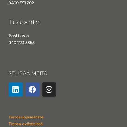
0400 551 202
Tuotanto
Pasi Lavia
040 723 5855
SEURAA MEITÄ
L
F
I
i
a
n
n
c
s
k
e
t
e
b
a
Tietosuojaseloste
d
o
g
Tietoa evästeistä