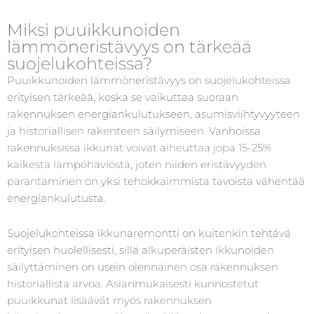
Miksi puuikkunoiden
lämmöneristävyys on tärkeää
suojelukohteissa?
Puuikkunoiden lämmöneristävyys on suojelukohteissa
erityisen tärkeää, koska se vaikuttaa suoraan
rakennuksen energiankulutukseen, asumisviihtyvyyteen
ja historiallisen rakenteen säilymiseen. Vanhoissa
rakennuksissa ikkunat voivat aiheuttaa jopa 15-25%
kaikesta lämpöhäviöstä, joten niiden eristävyyden
parantaminen on yksi tehokkaimmista tavoista vähentää
energiankulutusta.
Suojelukohteissa ikkunaremontti on kuitenkin tehtävä
erityisen huolellisesti, sillä alkuperäisten ikkunoiden
säilyttäminen on usein olennainen osa rakennuksen
historiallista arvoa. Asianmukaisesti kunnostetut
puuikkunat lisäävät myös rakennuksen