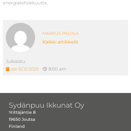
energiatehokkuutta.
MARKUS PALOLA
Kaikki artikkelit
Julkaistu:
pe 10.10.2025
8:00 am
Sydänpuu Ikkunat Oy
Yrittäjäntie 8
19650 Joutsa
Finland