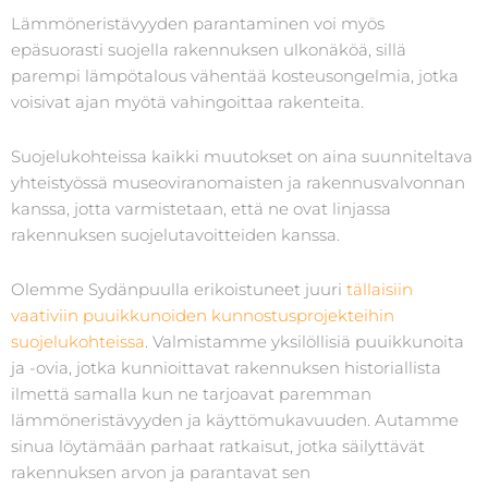
Lämmöneristävyyden parantaminen voi myös
epäsuorasti suojella rakennuksen ulkonäköä, sillä
parempi lämpötalous vähentää kosteusongelmia, jotka
voisivat ajan myötä vahingoittaa rakenteita.
Suojelukohteissa kaikki muutokset on aina suunniteltava
yhteistyössä museoviranomaisten ja rakennusvalvonnan
kanssa, jotta varmistetaan, että ne ovat linjassa
rakennuksen suojelutavoitteiden kanssa.
Olemme Sydänpuulla erikoistuneet juuri
tällaisiin
vaativiin puuikkunoiden kunnostusprojekteihin
suojelukohteissa
. Valmistamme yksilöllisiä puuikkunoita
ja -ovia, jotka kunnioittavat rakennuksen historiallista
ilmettä samalla kun ne tarjoavat paremman
lämmöneristävyyden ja käyttömukavuuden. Autamme
sinua löytämään parhaat ratkaisut, jotka säilyttävät
rakennuksen arvon ja parantavat sen