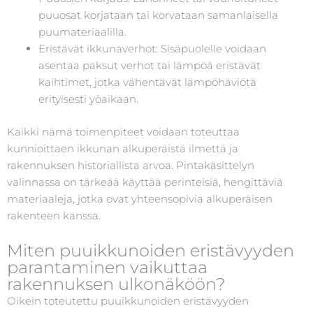
puuosat korjataan tai korvataan samanlaisella
puumateriaalilla.
Eristävät ikkunaverhot: Sisäpuolelle voidaan
asentaa paksut verhot tai lämpöä eristävät
kaihtimet, jotka vähentävät lämpöhäviötä
erityisesti yöaikaan.
Kaikki nämä toimenpiteet voidaan toteuttaa
kunnioittaen ikkunan alkuperäistä ilmettä ja
rakennuksen historiallista arvoa. Pintakäsittelyn
valinnassa on tärkeää käyttää perinteisiä, hengittäviä
materiaaleja, jotka ovat yhteensopivia alkuperäisen
rakenteen kanssa.
Miten puuikkunoiden eristävyyden
parantaminen vaikuttaa
rakennuksen ulkonäköön?
Oikein toteutettu puuikkunoiden eristävyyden