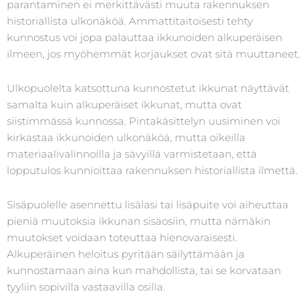
parantaminen ei merkittävästi muuta rakennuksen
historiallista ulkonäköä. Ammattitaitoisesti tehty
kunnostus voi jopa palauttaa ikkunoiden alkuperäisen
ilmeen, jos myöhemmät korjaukset ovat sitä muuttaneet.
Ulkopuolelta katsottuna kunnostetut ikkunat näyttävät
samalta kuin alkuperäiset ikkunat, mutta ovat
siistimmässä kunnossa. Pintakäsittelyn uusiminen voi
kirkastaa ikkunoiden ulkonäköä, mutta oikeilla
materiaalivalinnoilla ja sävyillä varmistetaan, että
lopputulos kunnioittaa rakennuksen historiallista ilmettä.
Sisäpuolelle asennettu lisälasi tai lisäpuite voi aiheuttaa
pieniä muutoksia ikkunan sisäosiin, mutta nämäkin
muutokset voidaan toteuttaa hienovaraisesti.
Alkuperäinen heloitus pyritään säilyttämään ja
kunnostamaan aina kun mahdollista, tai se korvataan
tyyliin sopivilla vastaavilla osilla.