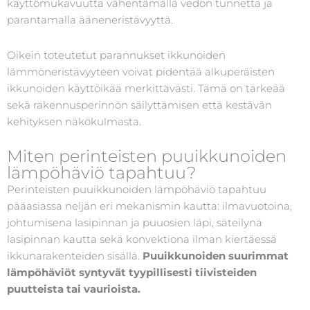
käyttömukavuutta vähentämällä vedon tunnetta ja
parantamalla ääneneristävyyttä.
Oikein toteutetut parannukset ikkunoiden
lämmöneristävyyteen voivat pidentää alkuperäisten
ikkunoiden käyttöikää merkittävästi. Tämä on tärkeää
sekä rakennusperinnön säilyttämisen että kestävän
kehityksen näkökulmasta.
Miten perinteisten puuikkunoiden
lämpöhäviö tapahtuu?
Perinteisten puuikkunoiden lämpöhäviö tapahtuu
pääasiassa neljän eri mekanismin kautta: ilmavuotoina,
johtumisena lasipinnan ja puuosien läpi, säteilynä
lasipinnan kautta sekä konvektiona ilman kiertäessä
ikkunarakenteiden sisällä.
Puuikkunoiden suurimmat
lämpöhäviöt syntyvät tyypillisesti tiivisteiden
puutteista tai vaurioista.