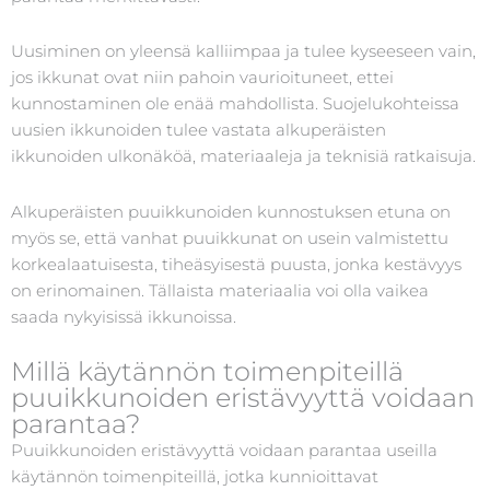
Uusiminen on yleensä kalliimpaa ja tulee kyseeseen vain,
jos ikkunat ovat niin pahoin vaurioituneet, ettei
kunnostaminen ole enää mahdollista. Suojelukohteissa
uusien ikkunoiden tulee vastata alkuperäisten
ikkunoiden ulkonäköä, materiaaleja ja teknisiä ratkaisuja.
Alkuperäisten puuikkunoiden kunnostuksen etuna on
myös se, että vanhat puuikkunat on usein valmistettu
korkealaatuisesta, tiheäsyisestä puusta, jonka kestävyys
on erinomainen. Tällaista materiaalia voi olla vaikea
saada nykyisissä ikkunoissa.
Millä käytännön toimenpiteillä
puuikkunoiden eristävyyttä voidaan
parantaa?
Puuikkunoiden eristävyyttä voidaan parantaa useilla
käytännön toimenpiteillä, jotka kunnioittavat