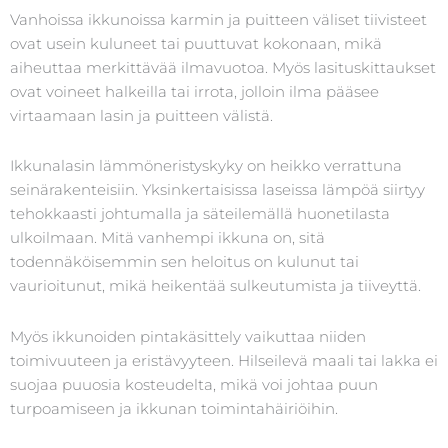
Vanhoissa ikkunoissa karmin ja puitteen väliset tiivisteet
ovat usein kuluneet tai puuttuvat kokonaan, mikä
aiheuttaa merkittävää ilmavuotoa. Myös lasituskittaukset
ovat voineet halkeilla tai irrota, jolloin ilma pääsee
virtaamaan lasin ja puitteen välistä.
Ikkunalasin lämmöneristyskyky on heikko verrattuna
seinärakenteisiin. Yksinkertaisissa laseissa lämpöä siirtyy
tehokkaasti johtumalla ja säteilemällä huonetilasta
ulkoilmaan. Mitä vanhempi ikkuna on, sitä
todennäköisemmin sen heloitus on kulunut tai
vaurioitunut, mikä heikentää sulkeutumista ja tiiveyttä.
Myös ikkunoiden pintakäsittely vaikuttaa niiden
toimivuuteen ja eristävyyteen. Hilseilevä maali tai lakka ei
suojaa puuosia kosteudelta, mikä voi johtaa puun
turpoamiseen ja ikkunan toimintahäiriöihin.