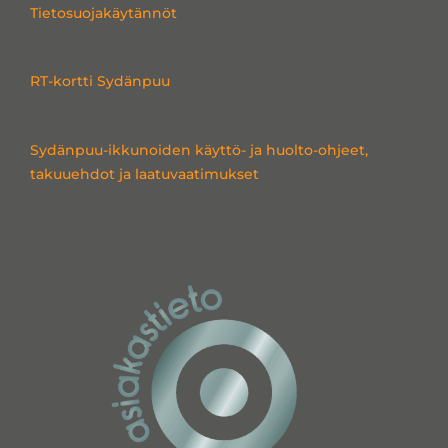
i
o
r
Tietosuojakäytännöt
n
k
a
m
RT-kortti Sydänpuu
Sydänpuu-ikkunoiden käyttö- ja huolto-ohjeet,
takuuehdot ja laatuvaatimukset