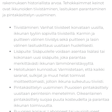
rakennuksen historiallista arvoa. Tehokkaimmat keinot
ovat ikkunoiden tiivistäminen, lasituksen parantaminen
ja pintakäsittelyn uusiminen.
Tiivistäminen: Vanhat tiivisteet korvataan uusilla,
ikkunan tyyliin sopivilla tiivisteillä. Karmin ja
puitteen välinen tiivistys sekä puitteen ja lasin
välinen lasituskittaus uusitaan huolellisesti.
Lisäpuite: Sisäpuolelle voidaan asentaa lisälasi tai
kokonaan uusi sisäpuite, joka parantaa
merkittävästi ikkunan lämmöneristävyyttä.
Heloituksen kunnostus: Varmistetaan, että kaikki
saranat, sulkijat ja muut helat toimivat
moitteettomasti, jolloin ikkuna sulkeutuu tiiviisti.
Pintakäsittelyn uusiminen: Puuosien pintakäsittely
uusitaan perinteisin menetelmin. Oikeanlainen
pintakäsittely suojaa puuta kosteudelta ja parantaa
ikkunan toimivuutta.
Puuosien korjaus: Lahonneet tai vaurioituneet