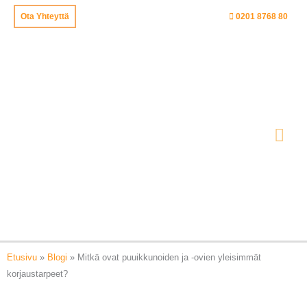
Siirry
Ota Yhteyttä
0201 8768 80
sisältöön
Pää
Etusivu
»
Blogi
»
Mitkä ovat puuikkunoiden ja -ovien yleisimmät
korjaustarpeet?