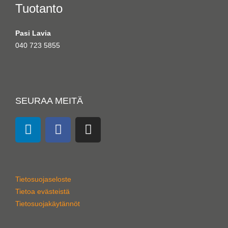
Tuotanto
Pasi Lavia
040 723 5855
SEURAA MEITÄ
L
F
I
i
a
n
n
c
s
k
e
t
e
b
a
Tietosuojaseloste
d
o
g
Tietoa evästeistä
i
o
r
Tietosuojakäytännöt
n
k
a
m