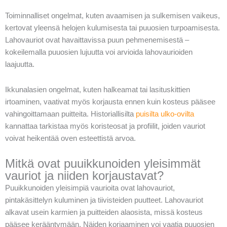
Toiminnalliset ongelmat, kuten avaamisen ja sulkemisen vaikeus,
kertovat yleensä helojen kulumisesta tai puuosien turpoamisesta.
Lahovauriot ovat havaittavissa puun pehmenemisestä –
kokeilemalla puuosien lujuutta voi arvioida lahovaurioiden
laajuutta.
Ikkunalasien ongelmat, kuten halkeamat tai lasituskittien
irtoaminen, vaativat myös korjausta ennen kuin kosteus pääsee
vahingoittamaan puitteita. Historiallisilta
puisilta ulko-ovilta
kannattaa tarkistaa myös koristeosat ja profiilit, joiden vauriot
voivat heikentää oven esteettistä arvoa.
Mitkä ovat puuikkunoiden yleisimmät
vauriot ja niiden korjaustavat?
Puuikkunoiden yleisimpiä vaurioita ovat lahovauriot,
pintakäsittelyn kuluminen ja tiivisteiden puutteet. Lahovauriot
alkavat usein karmien ja puitteiden alaosista, missä kosteus
pääsee kerääntymään. Näiden korjaaminen voi vaatia puuosien