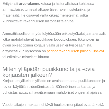
Erityisesti
arvorakennuksissa
ja historiallisissa kohteissa
ammattilaiset tuntevat alkuperäiset rakennustekniikat ja
materiaalit. He osaavat valita oikeat menetelmät, jotka
kunnioittavat rakennuksen historiallista arvoa.
Ammattilaisella on myös käytössään erikoistyökalut ja materiaalit,
jotka mahdollistavat laadukkaan lopputuloksen. Ikkunoiden ja
ovien oikeaoppinen korjaus vaatii usein erityisosaamista,
erityisesti kun kyseessä on
perinnerakennuksen puinen ulko-ovi
tai erikoisvalmisteiset ikkunat.
Miten ylläpidän puuikkunoita ja -ovia
korjausten jälkeen?
Korjausten jälkeinen ylläpito on avainasemassa puuikkunoiden ja
-ovien käyttöiän pidentämisessä. Säännöllinen tarkastus ja
puhdistus auttavat havaitsemaan mahdolliset ongelmat ajoissa.
Vuodenaikojen mukaan tehtävät huoltotoimenpiteet ovat tärkeitä.