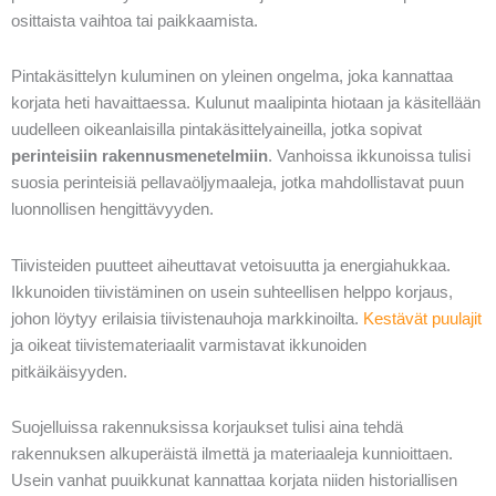
osittaista vaihtoa tai paikkaamista.
Pintakäsittelyn kuluminen on yleinen ongelma, joka kannattaa
korjata heti havaittaessa. Kulunut maalipinta hiotaan ja käsitellään
uudelleen oikeanlaisilla pintakäsittelyaineilla, jotka sopivat
perinteisiin rakennusmenetelmiin
. Vanhoissa ikkunoissa tulisi
suosia perinteisiä pellavaöljymaaleja, jotka mahdollistavat puun
luonnollisen hengittävyyden.
Tiivisteiden puutteet aiheuttavat vetoisuutta ja energiahukkaa.
Ikkunoiden tiivistäminen on usein suhteellisen helppo korjaus,
johon löytyy erilaisia tiivistenauhoja markkinoilta.
Kestävät puulajit
ja oikeat tiivistemateriaalit varmistavat ikkunoiden
pitkäikäisyyden.
Suojelluissa rakennuksissa korjaukset tulisi aina tehdä
rakennuksen alkuperäistä ilmettä ja materiaaleja kunnioittaen.
Usein vanhat puuikkunat kannattaa korjata niiden historiallisen