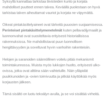
Syksyllä kannattaa tarkistaa tiivisteiden kunto ja korjata
mahdolliset puutteet ennen talvea. Keväällä puolestaan on hyvä
tarkistaa talven aiheuttamat vauriot ja korjata ne viipymättä.
Oikeat pintakäsittelyaineet ovat tärkeitä puuosien suojaamisessa.
Perinteiset pintakäsittelymenetelmät
kuten pellavaöljymaalit ja
luonnonvahat ovat suositeltavia erityisesti historiallisissa
rakennuksissa. Ne mahdollistavat puun luonnollisen
hengittävyyden ja soveltuvat hyvin vanhoihin rakenteisiin.
Helojen ja saranoiden säännöllinen voitelu pitää mekanismit
toimintakunnossa. Muista myös lukkojen huolto, erityisesti ulko-
ovissa, jotka ovat alttiina sään vaihteluille. Näin ylläpidät
puuikkunoiden ja -ovien toimivuutta ja pitkää käyttöikää myös
korjausten jälkeen.
Tämä sisältö on luotu tekoälyn avulla, ja se voi sisältää virheitä.