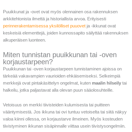
Puuikkunat ja -ovet ovat myös olennainen osa rakennuksen
arkkitehtonista ilmettä ja historiallista arvoa. Erityisesti
perinnerakentamisessa yksilölliset puuovet
ja -ikkunat ovat
keskeisiä elementtejä, joiden kunnossapito säilyttää rakennuksen
alkuperäisen luonteen.
Miten tunnistan puuikkunan tai -oven
korjaustarpeen?
Puuikkunan tai -oven korjaustarpeen tunnistaminen ajoissa on
tärkeää vakavampien vaurioiden ehkäisemiseksi. Selkeimpiä
merkkejä ovat pintakäsittelyn ongelmat, kuten
maalin hilseily
tai
halkeilu, jotka paljastavat alla olevan puun sääolosuhteille.
Vetoisuus on merkki tiivisteiden kulumisesta tai puitteen
vääntymisestä. Jos ikkuna tai ovi tuntuu vetoiselta tai siitä näkyy
valoa kiinni ollessa, on korjaustarve ilmeinen. Myös kosteuden
tiivistyminen ikkunan sisäpinnalle viittaa usein tiivistysongelmiin.