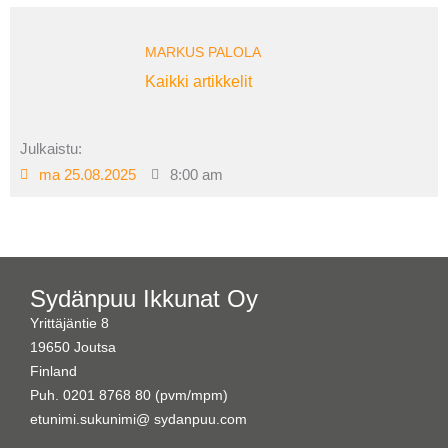
MARKUS PALOLA
Kaikki artikkelit
Julkaistu:
ma 25.08.2025
8:00 am
Sydänpuu Ikkunat Oy
Yrittäjäntie 8
19650 Joutsa
Finland
Puh. 0201 8768 80 (pvm/mpm)
etunimi.sukunimi@ sydanpuu.com