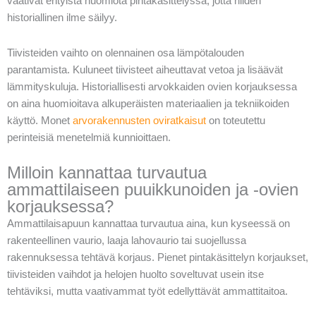
vaativat erityistä huomiota pintakäsittelyssä, jotta niiden
historiallinen ilme säilyy.
Tiivisteiden vaihto on olennainen osa lämpötalouden
parantamista. Kuluneet tiivisteet aiheuttavat vetoa ja lisäävät
lämmityskuluja. Historiallisesti arvokkaiden ovien korjauksessa
on aina huomioitava alkuperäisten materiaalien ja tekniikoiden
käyttö. Monet
arvorakennusten oviratkaisut
on toteutettu
perinteisiä menetelmiä kunnioittaen.
Milloin kannattaa turvautua
ammattilaiseen puuikkunoiden ja -ovien
korjauksessa?
Ammattilaisapuun kannattaa turvautua aina, kun kyseessä on
rakenteellinen vaurio, laaja lahovaurio tai suojellussa
rakennuksessa tehtävä korjaus. Pienet pintakäsittelyn korjaukset,
tiivisteiden vaihdot ja helojen huolto soveltuvat usein itse
tehtäviksi, mutta vaativammat työt edellyttävät ammattitaitoa.