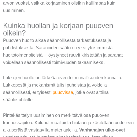
arvon vuoksi, vaikka korjaaminen olisikin kalliimpaa kuin
uusiminen.
Kuinka huollan ja korjaan puuoven
oikein?
Puuoven huolto alkaa säännöllisestä tarkastuksesta ja
puhdistuksesta. Saranoiden säätö on yksi yleisimmistä
huoltotoimenpiteistä – löystyneet ruuvit kiristetään ja saranat
voidellaan säännöllisesti toimivuuden takaamiseksi.
Lukkojen huolto on tärkeää oven toiminnallisuuden kannalta.
Lukkopesät ja mekanismit tulisi puhdistaa ja voidella
säännöllisesti, erityisesti
puuovissa
, jotka ovat alttiina
sääolosuhteille.
Pintakäsittelyn uusiminen on merkittävä osa puuoven
kunnossapitoa. Kulunut maalipinta hiotaan ja käsitellään uudelleen
alkuperäistä vastaavilla materiaaleilla.
Vanhanajan ulko-ovet