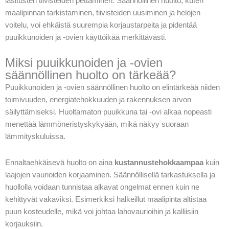
lasitusten tiivisteiden pettäminen. Säännöllinen huolto, kuten
maalipinnan tarkistaminen, tiivisteiden uusiminen ja helojen
voitelu, voi ehkäistä suurempia korjaustarpeita ja pidentää
puuikkunoiden ja -ovien käyttöikää merkittävästi.
Miksi puuikkunoiden ja -ovien
säännöllinen huolto on tärkeää?
Puuikkunoiden ja -ovien säännöllinen huolto on elintärkeää niiden
toimivuuden, energiatehokkuuden ja rakennuksen arvon
säilyttämiseksi. Huoltamaton puuikkuna tai -ovi alkaa nopeasti
menettää lämmöneristyskykyään, mikä näkyy suoraan
lämmityskuluissa.
Ennaltaehkäisevä huolto on aina
kustannustehokkaampaa
kuin
laajojen vaurioiden korjaaminen. Säännöllisellä tarkastuksella ja
huollolla voidaan tunnistaa alkavat ongelmat ennen kuin ne
kehittyvät vakaviksi. Esimerkiksi halkeillut maalipinta altistaa
puun kosteudelle, mikä voi johtaa lahovaurioihin ja kalliisiin
korjauksiin.