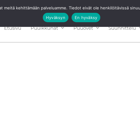
avat meitä kehittämään palveluamme. Tiedot eivät ole henkilöitävissä sin
Hyväksyn
En hyväksy
Etusivu
Puuikkunat
Puuovet
Suunnittelu