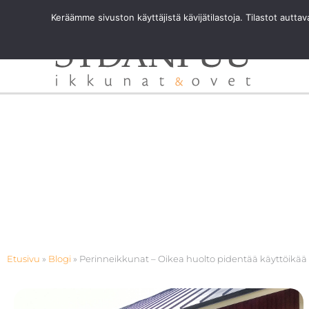
Siirry
Keräämme sivuston käyttäjistä kävijätilastoja. Tilastot autt
sisältöön
Etusivu
»
Blogi
»
Perinneikkunat – Oikea huolto pidentää käyttöikää