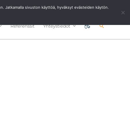
Ota Yhteyttä
0201 8768 80
uun. Jatkamalla sivuston käyttöä, hyväksyt evästeiden käytön.
Hae
Referenssit
Yhteystiedot