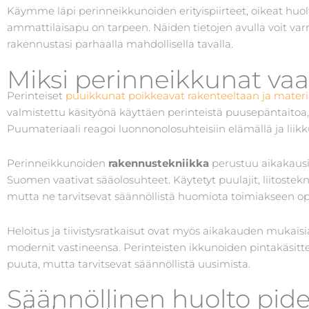
Käymme läpi perinneikkunoiden erityispiirteet, oikeat huolt
ammattilaisapu on tarpeen. Näiden tietojen avulla voit varm
rakennustasi parhaalla mahdollisella tavalla.
Miksi perinneikkunat vaa
Perinteiset
puuikkunat poikkeavat rakenteeltaan ja materi
valmistettu käsityönä käyttäen perinteistä puusepäntaitoa,
Puumateriaali reagoi luonnonolosuhteisiin elämällä ja li
Perinneikkunoiden
rakennustekniikka
perustuu aikakausi
Suomen vaativat sääolosuhteet. Käytetyt puulajit, liitostekn
mutta ne tarvitsevat säännöllistä huomiota toimiakseen opt
Heloitus ja tiivistysratkaisut ovat myös aikakauden mukaisia
modernit vastineensa. Perinteisten ikkunoiden pintakäsitte
puuta, mutta tarvitsevat säännöllistä uusimista.
Säännöllinen huolto pid