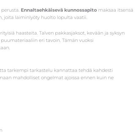
 perusta.
Ennaltaehkäisevä kunnossapito
maksaa itsensä
joita laiminlyöty huolto lopulta vaatii.
tyisiä haasteita. Talven pakkasjaksot, kevään ja syksyn
i puumateriaaliin eri tavoin. Tämän vuoksi
kaan.
utta tarkempi tarkastelu kannattaa tehdä kahdesti
emaan mahdolliset ongelmat ajoissa ennen kuin ne
en