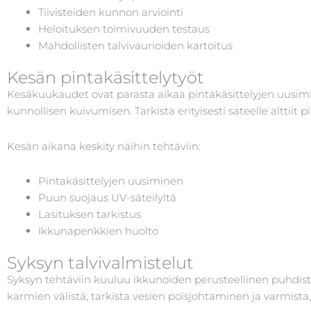
Tiivisteiden kunnon arviointi
Heloituksen toimivuuden testaus
Mahdollisten talvivaurioiden kartoitus
Kesän pintakäsittelytyöt
Kesäkuukaudet ovat parasta aikaa pintakäsittelyjen uusim
kunnollisen kuivumisen. Tarkista erityisesti sateelle alttiit p
Kesän aikana keskity näihin tehtäviin:
Pintakäsittelyjen uusiminen
Puun suojaus UV-säteilyltä
Lasituksen tarkistus
Ikkunapenkkien huolto
Syksyn talvivalmistelut
Syksyn tehtäviin kuuluu ikkunoiden perusteellinen puhdistu
karmien välistä, tarkista vesien poisjohtaminen ja varmista