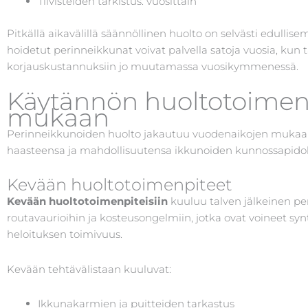
Tiivisteiden tarkistus: vuosittain
Pitkällä aikavälillä säännöllinen huolto on selvästi edulli
hoidetut perinneikkunat voivat palvella satoja vuosia, kun t
korjauskustannuksiin jo muutamassa vuosikymmenessä.
Käytännön huoltotoimen
mukaan
Perinneikkunoiden huolto jakautuu vuodenaikojen mukaan
haasteensa ja mahdollisuutensa ikkunoiden kunnossapidol
Kevään huoltotoimenpiteet
Kevään huoltotoimenpiteisiin
kuuluu talven jälkeinen per
routavaurioihin ja kosteusongelmiin, jotka ovat voineet synt
heloituksen toimivuus.
Kevään tehtävälistaan kuuluvat:
Ikkunakarmien ja puitteiden tarkastus