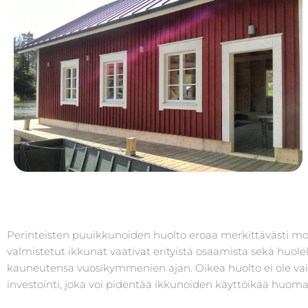
Perinteisten puuikkunoiden huolto eroaa merkittävästi mo
valmistetut ikkunat vaativat erityistä osaamista sekä huolel
kauneutensa vuosikymmenien ajan. Oikea huolto ei ole vain 
investointi, joka voi pidentää ikkunoiden käyttöikää huomat