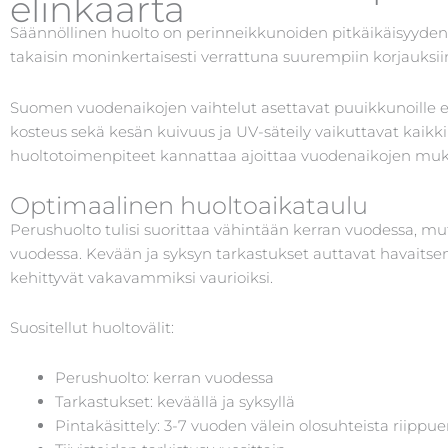
elinkaarta
Säännöllinen huolto on perinneikkunoiden pitkäikäisyyden
takaisin moninkertaisesti verrattuna suurempiin korjauksiin, 
Suomen vuodenaikojen vaihtelut asettavat puuikkunoille eri
kosteus sekä kesän kuivuus ja UV-säteily vaikuttavat kaikk
huoltotoimenpiteet kannattaa ajoittaa vuodenaikojen mu
Optimaalinen huoltoaikataulu
Perushuolto tulisi suorittaa vähintään kerran vuodessa, m
vuodessa. Kevään ja syksyn tarkastukset auttavat havaits
kehittyvät vakavammiksi vaurioiksi.
Suositellut huoltovälit:
Perushuolto: kerran vuodessa
Tarkastukset: keväällä ja syksyllä
Pintakäsittely: 3-7 vuoden välein olosuhteista riippu