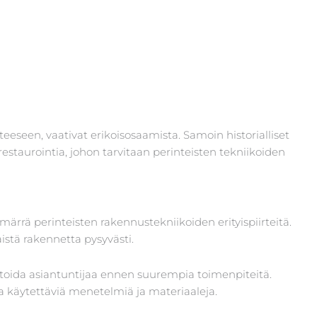
eseen, vaativat erikoisosaamista. Samoin historialliset
 restaurointia, johon tarvitaan perinteisten tekniikoiden
ärrä perinteisten rakennustekniikoiden erityispiirteitä.
äistä rakennetta pysyvästi.
ultoida asiantuntijaa ennen suurempia toimenpiteitä.
a käytettäviä menetelmiä ja materiaaleja.