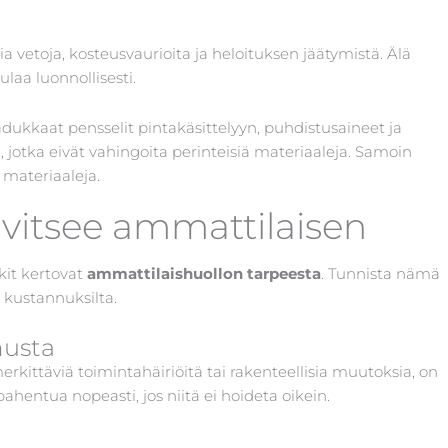
ia vetoja, kosteusvaurioita ja heloituksen jäätymistä. Älä
laa luonnollisesti.
aadukkaat pensselit pintakäsittelyyn, puhdistusaineet ja
, jotka eivät vahingoita perinteisiä materiaaleja. Samoin
a materiaaleja.
rvitsee ammattilaisen
kit kertovat
ammattilaishuollon tarpeesta
. Tunnista nämä
a kustannuksilta.
musta
kittäviä toimintahäiriöitä tai rakenteellisia muutoksia, on
hentua nopeasti, jos niitä ei hoideta oikein.