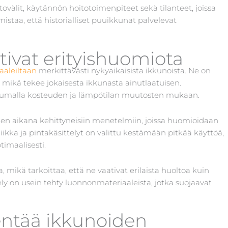
ovälit, käytännön hoitotoimenpiteet sekä tilanteet, joissa
istaa, että historialliset puuikkunat palvelevat
tivat erityishuomiota
aaleiltaan
merkittävästi nykyaikaisista ikkunoista. Ne on
 mikä tekee jokaisesta ikkunasta ainutlaatuisen.
ikkumalla kosteuden ja lämpötilan muutosten mukaan.
en aikana kehittyneisiin menetelmiin, joissa huomioidaan
iikka ja pintakäsittelyt on valittu kestämään pitkää käyttöä,
imaalisesti.
, mikä tarkoittaa, että ne vaativat erilaista huoltoa kuin
ly on usein tehty luonnonmateriaaleista, jotka suojaavat
entää ikkunoiden