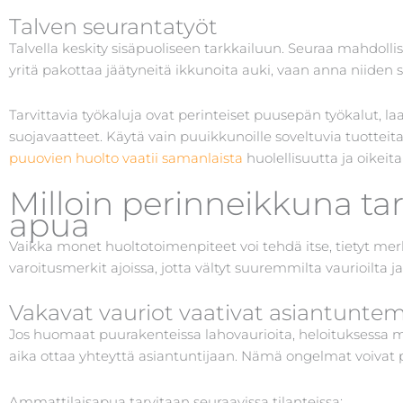
Talven seurantatyöt
Talvella keskity sisäpuoliseen tarkkailuun. Seuraa mahdollis
yritä pakottaa jäätyneitä ikkunoita auki, vaan anna niiden su
Tarvittavia työkaluja ovat perinteiset puusepän työkalut, l
suojavaatteet. Käytä vain puuikkunoille soveltuvia tuotteita
puuovien huolto vaatii samanlaista
huolellisuutta ja oikeit
Milloin perinneikkuna ta
apua
Vaikka monet huoltotoimenpiteet voi tehdä itse, tietyt mer
varoitusmerkit ajoissa, jotta vältyt suuremmilta vaurioilta j
Vakavat vauriot vaativat asiantunte
Jos huomaat puurakenteissa lahovaurioita, heloituksessa mer
aika ottaa yhteyttä asiantuntijaan. Nämä ongelmat voivat pa
Ammattilaisapua tarvitaan seuraavissa tilanteissa: