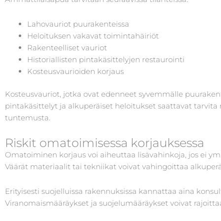
Lahovauriot puurakenteissa
Heloituksen vakavat toimintahäiriöt
Rakenteelliset vauriot
Historiallisten pintakäsittelyjen restaurointi
Kosteusvaurioiden korjaus
Kosteusvauriot, jotka ovat edenneet syvemmälle puurakente
pintakäsittelyt ja alkuperäiset heloitukset saattavat tarvita
tuntemusta.
Riskit omatoimisessa korjauksessa
Omatoiminen korjaus voi aiheuttaa lisävahinkoja, jos ei ymm
Väärät materiaalit tai tekniikat voivat vahingoittaa alkuper
Erityisesti suojelluissa rakennuksissa kannattaa aina kons
Viranomaismääräykset ja suojelumääräykset voivat rajoitta