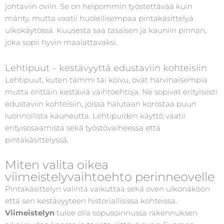
johtaviin oviin. Se on helpommin työstettävää kuin
mänty, mutta vaatii huolellisempaa pintakäsittelyä
ulkokäytössä. Kuusesta saa tasaisen ja kauniin pinnan,
joka sopii hyvin maalattavaksi.
Lehtipuut – kestävyyttä edustaviin kohteisiin
Lehtipuut, kuten tammi tai koivu, ovat harvinaisempia
mutta erittäin kestäviä vaihtoehtoja. Ne sopivat erityisesti
edustaviin kohteisiin, joissa halutaan korostaa puun
luonnollista kauneutta. Lehtipuiden käyttö vaatii
erityisosaamista sekä työstövaiheessa että
pintakäsittelyssä.
Miten valita oikea
viimeistelyvaihtoehto perinneovelle
Pintakäsittelyn valinta vaikuttaa sekä oven ulkonäköön
että sen kestävyyteen historiallisissa kohteissa.
Viimeistelyn
tulee olla sopusoinnussa rakennuksen