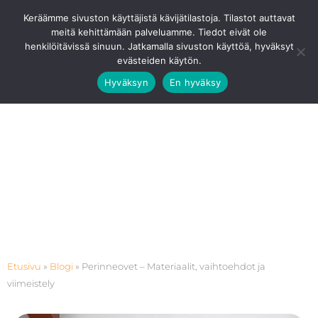
Siirry
Ota Yhteyttä
0201 8768 80
Keräämme sivuston käyttäjistä kävijätilastoja. Tilastot auttavat
sisältöön
meitä kehittämään palveluamme. Tiedot eivät ole
Pääv
henkilöitävissä sinuun. Jatkamalla sivuston käyttöä, hyväksyt
evästeiden käytön.
Hyväksyn
En hyväksy
Etusivu
»
Blogi
»
Perinneovet – Materiaalit, vaihtoehdot ja
viimeistely