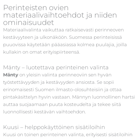
Perinteisten ovien
materiaalivaihtoehdot ja niiden
ominaisuudet
Materiaalivalinta vaikuttaa ratkaisevasti perinneoven
kestävyyteen ja ulkonäköön. Suomessa perinteisissä
puuovissa käytetään pääasiassa kolmea puulajia, joilla
kullakin on omat erityispiirteensä.
Mänty – luotettava perinteinen valinta
Mänty
on yleisin valinta perinneoviin sen hyvän
työstettävyyden ja kestävyyden ansiosta. Se sopii
erinomaisesti Suomen ilmasto-olosuhteisiin ja ottaa
pintakäsittelyn hyvin vastaan. Männyn luonnollinen hartsi
auttaa suojaamaan puuta kosteudelta ja tekee siitä
luonnollisesti kestävän vaihtoehdon.
Kuusi – helppokäyttöinen sisätiloihin
Kuusi on toinen perinteinen valinta, erityisesti sisätiloihin