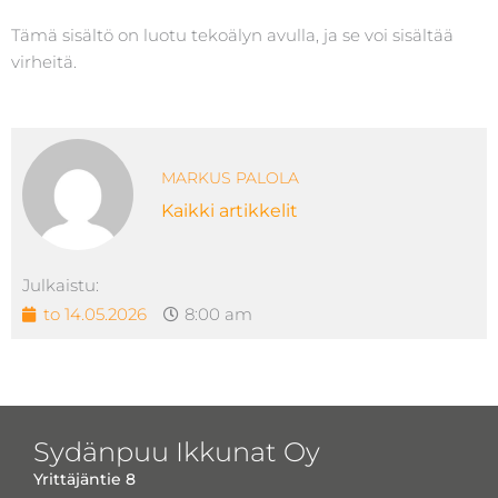
Tämä sisältö on luotu tekoälyn avulla, ja se voi sisältää
virheitä.
MARKUS PALOLA
Kaikki artikkelit
Julkaistu:
to 14.05.2026
8:00 am
Sydänpuu Ikkunat Oy
Yrittäjäntie 8