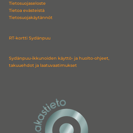
e
b
a
Tietosuojaseloste
d
o
g
Tietoa evästeistä
i
o
r
Tietosuojakäytännöt
n
k
a
m
RT-kortti Sydänpuu
Sydänpuu-ikkunoiden käyttö- ja huolto-ohjeet,
takuuehdot ja laatuvaatimukset