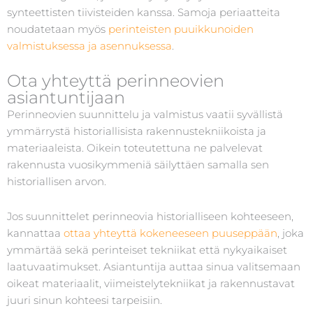
synteettisten tiivisteiden kanssa. Samoja periaatteita
noudatetaan myös
perinteisten puuikkunoiden
valmistuksessa ja asennuksessa
.
Ota yhteyttä perinneovien
asiantuntijaan
Perinneovien suunnittelu ja valmistus vaatii syvällistä
ymmärrystä historiallisista rakennustekniikoista ja
materiaaleista. Oikein toteutettuna ne palvelevat
rakennusta vuosikymmeniä säilyttäen samalla sen
historiallisen arvon.
Jos suunnittelet perinneovia historialliseen kohteeseen,
kannattaa
ottaa yhteyttä kokeneeseen puuseppään
, joka
ymmärtää sekä perinteiset tekniikat että nykyaikaiset
laatuvaatimukset. Asiantuntija auttaa sinua valitsemaan
oikeat materiaalit, viimeistelytekniikat ja rakennustavat
juuri sinun kohteesi tarpeisiin.