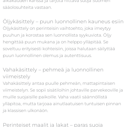
aikakauden kanssa ja tarjota riittävä suoja Suomen
sääolosuhteita vastaan.
Öljykäsittely – puun luonnollinen kauneus esiin
Öljykäsittely on perinteisin vaihtoehto, joka imeytyy
puuhun ja korostaa sen luonnollista syykuviota. Öljy
hengittää puun mukana ja on helppo ylläpitää. Se
soveltuu erityisesti kohteisiin, joissa halutaan säilyttää
puun luonnollinen olemus ja autenttisuus.
Vahakäsittely – pehmeä ja luonnollinen
viimeistely
Vahakäsittely antaa puulle pehmeän, mattapintaisen
viimeistelyn. Se sopii sisätiloihin johtaville parvekeoville ja
muille suojaisille paikoille. Vaha vaatii säännöllistä
ylläpitoa, mutta tarjoaa ainutlaatuisen tuntuisen pinnan
ja klassisen ulkonäön.
Perinteiset maalit ja lakat – paras suoja