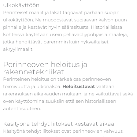
ulkokäyttöön
Perinteiset maalit ja lakat tarjoavat parhaan suojan
ulkokäyttöön. Ne muodostavat suojaavan kalvon puun
pinnalle ja kestävät hyvin säärasitusta. Historiallisissa
kohteissa käytetään usein pellavaöljypohjaisia maaleja,
jotka hengittävät paremmin kuin nykyaikaiset
akryylimaalit.
Perinneoven heloitus ja
rakennetekniikat
Perinteinen heloitus on tärkeä osa perinneoven
toimivuutta ja ulkonäköä.
Heloitustavat
valitaan
rakennuksen aikakauden mukaan, ja ne vaikuttavat sekä
oven käyttöominaisuuksiin että sen historialliseen
autenttisuuteen.
Käsityönä tehdyt liitokset kestävät aikaa
Käsityönä tehdyt liitokset ovat perinneovien vahvuus.