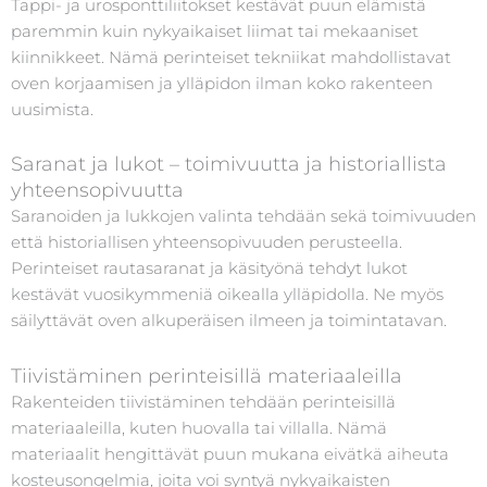
Tappi- ja urosponttiliitokset kestävät puun elämistä
paremmin kuin nykyaikaiset liimat tai mekaaniset
kiinnikkeet. Nämä perinteiset tekniikat mahdollistavat
oven korjaamisen ja ylläpidon ilman koko rakenteen
uusimista.
Saranat ja lukot – toimivuutta ja historiallista
yhteensopivuutta
Saranoiden ja lukkojen valinta tehdään sekä toimivuuden
että historiallisen yhteensopivuuden perusteella.
Perinteiset rautasaranat ja käsityönä tehdyt lukot
kestävät vuosikymmeniä oikealla ylläpidolla. Ne myös
säilyttävät oven alkuperäisen ilmeen ja toimintatavan.
Tiivistäminen perinteisillä materiaaleilla
Rakenteiden tiivistäminen tehdään perinteisillä
materiaaleilla, kuten huovalla tai villalla. Nämä
materiaalit hengittävät puun mukana eivätkä aiheuta
kosteusongelmia, joita voi syntyä nykyaikaisten