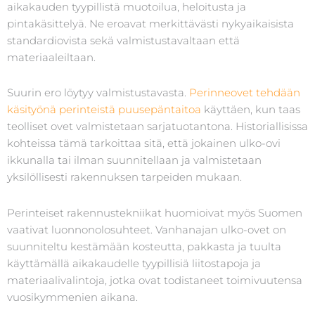
aikakauden tyypillistä muotoilua, heloitusta ja
pintakäsittelyä. Ne eroavat merkittävästi nykyaikaisista
standardiovista sekä valmistustavaltaan että
materiaaleiltaan.
Suurin ero löytyy valmistustavasta.
Perinneovet tehdään
käsityönä perinteistä puusepäntaitoa
käyttäen, kun taas
teolliset ovet valmistetaan sarjatuotantona. Historiallisissa
kohteissa tämä tarkoittaa sitä, että jokainen ulko-ovi
ikkunalla tai ilman suunnitellaan ja valmistetaan
yksilöllisesti rakennuksen tarpeiden mukaan.
Perinteiset rakennustekniikat huomioivat myös Suomen
vaativat luonnonolosuhteet. Vanhanajan ulko-ovet on
suunniteltu kestämään kosteutta, pakkasta ja tuulta
käyttämällä aikakaudelle tyypillisiä liitostapoja ja
materiaalivalintoja, jotka ovat todistaneet toimivuutensa
vuosikymmenien aikana.