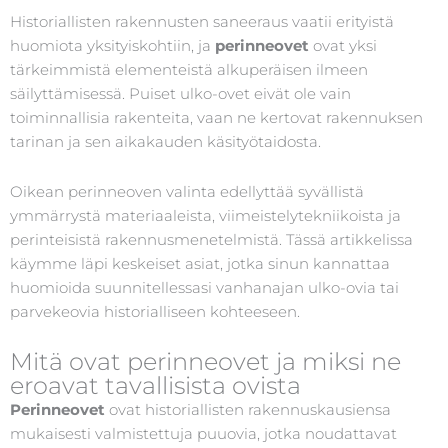
Historiallisten rakennusten saneeraus vaatii erityistä
huomiota yksityiskohtiin, ja
perinneovet
ovat yksi
tärkeimmistä elementeistä alkuperäisen ilmeen
säilyttämisessä. Puiset ulko-ovet eivät ole vain
toiminnallisia rakenteita, vaan ne kertovat rakennuksen
tarinan ja sen aikakauden käsityötaidosta.
Oikean perinneoven valinta edellyttää syvällistä
ymmärrystä materiaaleista, viimeistelytekniikoista ja
perinteisistä rakennusmenetelmistä. Tässä artikkelissa
käymme läpi keskeiset asiat, jotka sinun kannattaa
huomioida suunnitellessasi vanhanajan ulko-ovia tai
parvekeovia historialliseen kohteeseen.
Mitä ovat perinneovet ja miksi ne
eroavat tavallisista ovista
Perinneovet
ovat historiallisten rakennuskausiensa
mukaisesti valmistettuja puuovia, jotka noudattavat