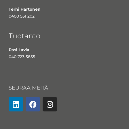
Terhi Hartonen
0400 551 202
Tuotanto
Pasi Lavia
040 723 5855
SEURAA MEITÄ
L
F
I
i
a
n
n
c
s
k
e
t