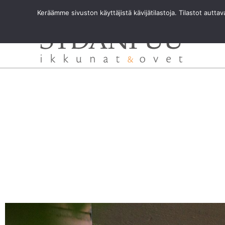
Siirry
Keräämme sivuston käyttäjistä kävijätilastoja. Tilastot autt
sisältöön