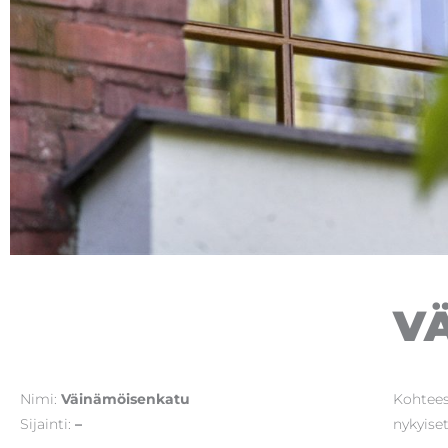
V
Nimi:
Väinämöisenkatu
Kohtees
Sijainti:
–
nykyise