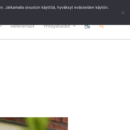
Ota Yhteyttä
0201 8768 80
uun. Jatkamalla sivuston käyttöä, hyväksyt evästeiden käytön.
Hae
Referenssit
Yhteystiedot