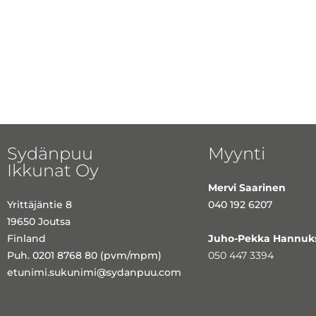
Sydänpuu
Myynti
Ikkunat Oy
Mervi Saarinen
Yrittäjäntie 8
040 192 6207
19650 Joutsa
Finland
Juho-Pekka Hannuk
Puh. 0201 8768 80 (pvm/mpm)
050 447 3394
etunimi.sukunimi@sydanpuu.com