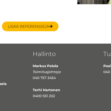
LISÄÄ REFERENSSEJÄ
Hallinto
Tu
Markus Palola
Pasi
Toimitusjohtaja
040 
040 757 3454
sela
Terhi Hartonen
0400 551 202