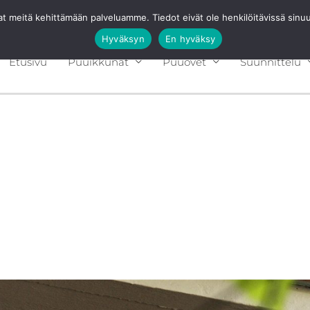
avat meitä kehittämään palveluamme. Tiedot eivät ole henkilöitävissä sin
Hyväksyn
En hyväksy
Etusivu
Puuikkunat
Puuovet
Suunnittelu