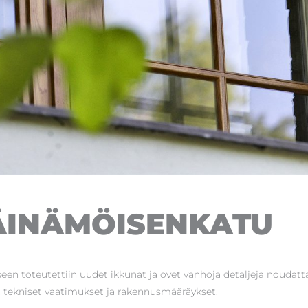
ÄINÄMÖISENKATU
een toteutettiin uudet ikkunat ja ovet vanhoja detaljeja noudatta
t tekniset vaatimukset ja rakennusmääräykset.