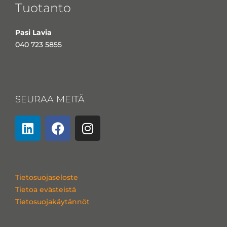
Tuotanto
Pasi Lavia
040 723 5855
SEURAA MEITÄ
L
F
I
i
a
n
n
c
s
k
e
t
e
b
a
Tietosuojaseloste
d
o
g
Tietoa evästeistä
i
o
r
Tietosuojakäytännöt
n
k
a
m