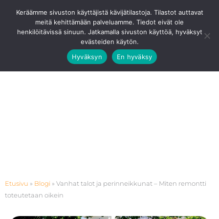
Siirry
Ota Yhteyttä
0201 8768 80
Keräämme sivuston käyttäjistä kävijätilastoja. Tilastot auttavat
sisältöön
meitä kehittämään palveluamme. Tiedot eivät ole
Pääv
henkilöitävissä sinuun. Jatkamalla sivuston käyttöä, hyväksyt
evästeiden käytön.
Hyväksyn
En hyväksy
Etusivu
»
Blogi
»
Vanhat talot ja perinneikkunat – Miten remontti
toteutetaan oikein