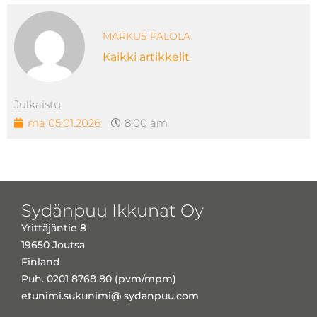
MARKUS PALOLA
Kaikki artikkelit
Julkaistu:
ma 05.01.2026
8:00 am
Sydänpuu Ikkunat Oy
Yrittäjäntie 8
19650 Joutsa
Finland
Puh. 0201 8768 80 (pvm/mpm)
etunimi.sukunimi@ sydanpuu.com