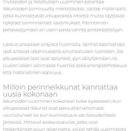
Tiivisteiden ja heloituksen uusiminen parantaa
ikkunoiden toimivuutta merkittävästi. Valitse materiaalit,
jotka kunnioittavat alkuperäistä ilmettä mutta täyttävät
nykyiset toiminnalliset vaatimukset. Perinteinen
pellavaöljymaali on usein paras valinta pintakäsittelyyn.
Lasitus ansaitsee erityistä huomiota. Vanhat käsintehdyt
lasit antavat rakennukselle ainutlaatuisen luonteen. Jos
alkuperäiset lasit ovat säilyneet, pyri säilyttämään ne.
Uusien lasien valinnassa huomioi sekä energiatehokkuus
että historiallinen sopivuus.
Milloin perinneikkunat kannattaa
uusia kokonaan
Ikkunoiden uusiminen kokonaan tulee kyseeseen, kun
alkuperäiset ikkunat ovat peruuttamattomasti
vaurioituneet tai kun kunnostus ei ole taloudellisesti
järkevää. Mittavat kosteusvauriot, jotka ovat
heikentäneet puun rakennetta, voivat tehdä uusimisesta