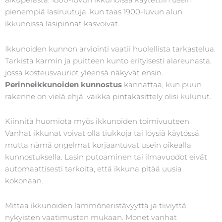
pienempiä lasiruutuja, kun taas 1900-luvun alun
ikkunoissa lasipinnat kasvoivat.
Ikkunoiden kunnon arviointi vaatii huolellista tarkastelua.
Tarkista karmin ja puitteen kunto erityisesti alareunasta,
jossa kosteusvauriot yleensä näkyvät ensin.
Perinneikkunoiden kunnostus
kannattaa, kun puun
rakenne on vielä ehjä, vaikka pintakäsittely olisi kulunut.
Kiinnitä huomiota myös ikkunoiden toimivuuteen.
Vanhat ikkunat voivat olla tiukkoja tai löysiä käytössä,
mutta nämä ongelmat korjaantuvat usein oikealla
kunnostuksella. Lasin putoaminen tai ilmavuodot eivät
automaattisesti tarkoita, että ikkuna pitää uusia
kokonaan.
Mittaa ikkunoiden lämmöneristävyyttä ja tiiviyttä
nykyisten vaatimusten mukaan. Monet vanhat