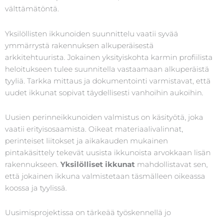
välttämätöntä.
Yksilöllisten ikkunoiden suunnittelu vaatii syvää
ymmärrystä rakennuksen alkuperäisestä
arkkitehtuurista. Jokainen yksityiskohta karmin profiilista
heloitukseen tulee suunnitella vastaamaan alkuperäistä
tyyliä. Tarkka mittaus ja dokumentointi varmistavat, että
uudet ikkunat sopivat täydellisesti vanhoihin aukoihin.
Uusien perinneikkunoiden valmistus on käsityötä, joka
vaatii erityisosaamista. Oikeat materiaalivalinnat,
perinteiset liitokset ja aikakauden mukainen
pintakäsittely tekevät uusista ikkunoista arvokkaan lisän
rakennukseen.
Yksilölliset ikkunat
mahdollistavat sen,
että jokainen ikkuna valmistetaan täsmälleen oikeassa
koossa ja tyylissä.
Uusimisprojektissa on tärkeää työskennellä jo