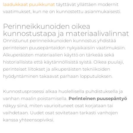
laadukkaat puuikkunat
täyttävät yllättäen modernit
vaatimukset, kun ne on kunnostettu asianmukaisesti.
Perinneikkunoiden oikea
kunnostustapa ja materiaalivalinnat
Onnistunut perinneikkunoiden kunnostus yhdistää
perinteisen puusepäntaidon nykyaikaisiin vaatimuksiin.
Alkuperäisten materiaalien käyttö on tärkeää sekä
historiallisista että käytännöllisistä syistä. Oikea puulaji,
perinteiset liitokset ja alkuperäisten tekniikoiden
hyödyntäminen takaavat parhaan lopputuloksen.
Kunnostusprosessi alkaa huolellisella puhdistuksella ja
vanhan maalin poistamisella.
Perinteinen puusepäntyö
näkyy siinä, miten vaurioituneet osat korjataan tai
vaihdetaan. Uudet osat sovitetaan tarkasti vanhojen
kanssa yhteensopiviksi.