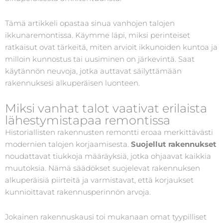
Tämä artikkeli opastaa sinua vanhojen talojen
ikkunaremontissa. Käymme läpi, miksi perinteiset
ratkaisut ovat tärkeitä, miten arvioit ikkunoiden kuntoa ja
milloin kunnostus tai uusiminen on järkevintä. Saat
käytännön neuvoja, jotka auttavat säilyttämään
rakennuksesi alkuperäisen luonteen.
Miksi vanhat talot vaativat erilaista
lähestymistapaa remontissa
Historiallisten rakennusten remontti eroaa merkittävästi
modernien talojen korjaamisesta.
Suojellut rakennukset
noudattavat tiukkoja määräyksiä, jotka ohjaavat kaikkia
muutoksia. Nämä säädökset suojelevat rakennuksen
alkuperäisiä piirteitä ja varmistavat, että korjaukset
kunnioittavat rakennusperinnön arvoja.
Jokainen rakennuskausi toi mukanaan omat tyypilliset