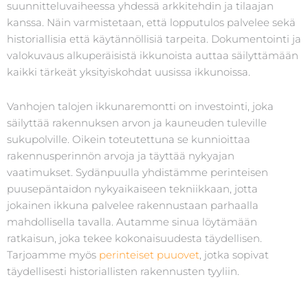
suunnitteluvaiheessa yhdessä arkkitehdin ja tilaajan
kanssa. Näin varmistetaan, että lopputulos palvelee sekä
historiallisia että käytännöllisiä tarpeita. Dokumentointi ja
valokuvaus alkuperäisistä ikkunoista auttaa säilyttämään
kaikki tärkeät yksityiskohdat uusissa ikkunoissa.
Vanhojen talojen ikkunaremontti on investointi, joka
säilyttää rakennuksen arvon ja kauneuden tuleville
sukupolville. Oikein toteutettuna se kunnioittaa
rakennusperinnön arvoja ja täyttää nykyajan
vaatimukset. Sydänpuulla yhdistämme perinteisen
puusepäntaidon nykyaikaiseen tekniikkaan, jotta
jokainen ikkuna palvelee rakennustaan parhaalla
mahdollisella tavalla. Autamme sinua löytämään
ratkaisun, joka tekee kokonaisuudesta täydellisen.
Tarjoamme myös
perinteiset puuovet
, jotka sopivat
täydellisesti historiallisten rakennusten tyyliin.