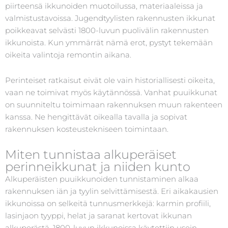
piirteensä ikkunoiden muotoilussa, materiaaleissa ja
valmistustavoissa. Jugendtyylisten rakennusten ikkunat
poikkeavat selvästi 1800-luvun puolivälin rakennusten
ikkunoista. Kun ymmärrät nämä erot, pystyt tekemään
oikeita valintoja remontin aikana.
Perinteiset ratkaisut eivät ole vain historiallisesti oikeita,
vaan ne toimivat myös käytännössä. Vanhat puuikkunat
on suunniteltu toimimaan rakennuksen muun rakenteen
kanssa. Ne hengittävät oikealla tavalla ja sopivat
rakennuksen kosteustekniseen toimintaan.
Miten tunnistaa alkuperäiset
perinneikkunat ja niiden kunto
Alkuperäisten puuikkunoiden tunnistaminen alkaa
rakennuksen iän ja tyylin selvittämisestä. Eri aikakausien
ikkunoissa on selkeitä tunnusmerkkejä: karmin profiili,
lasinjaon tyyppi, helat ja saranat kertovat ikkunan
alkuperästä. 1800-luvun ikkunoissa käytettiin usein