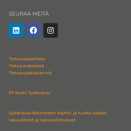
SEURAA MEITÄ
L
F
I
i
a
n
n
c
s
k
e
t
e
b
a
Tietosuojaseloste
d
o
g
Tietoa evästeistä
i
o
r
Tietosuojakäytännöt
n
k
a
m
RT-kortti Sydänpuu
Sydänpuu-ikkunoiden käyttö- ja huolto-ohjeet,
takuuehdot ja laatuvaatimukset