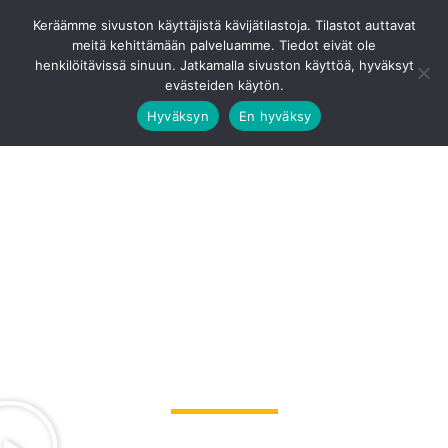
Siirry
Ota Yhteyttä
0201 8768 80
Keräämme sivuston käyttäjistä kävijätilastoja. Tilastot auttavat
sisältöön
meitä kehittämään palveluamme. Tiedot eivät ole
Pääv
henkilöitävissä sinuun. Jatkamalla sivuston käyttöä, hyväksyt
evästeiden käytön.
Hyväksyn
En hyväksy